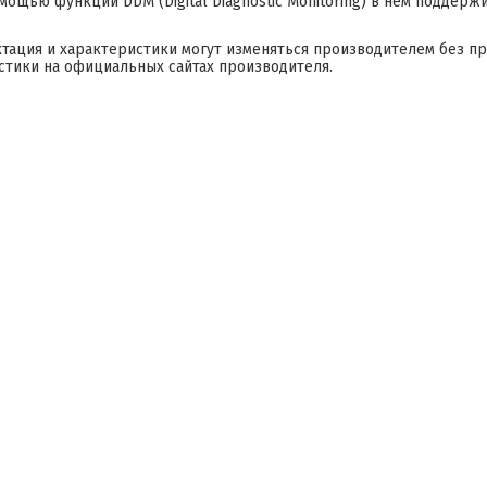
омощью функции DDM (Digital Diagnostic Monitoring) в нем поддер
ктация и характеристики могут изменяться производителем без п
стики на официальных сайтах производителя.