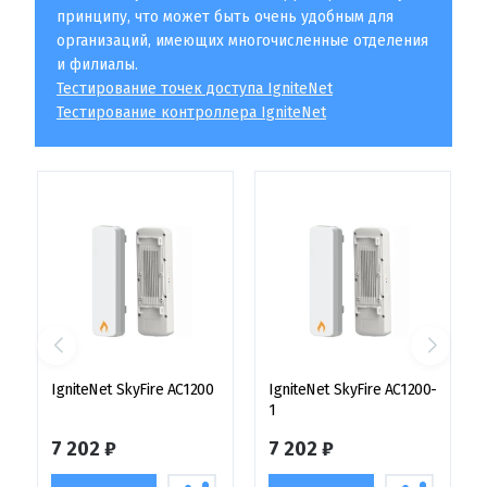
принципу, что может быть очень удобным для
организаций, имеющих многочисленные отделения
и филиалы.
Тестирование точек доступа IgniteNet
Тестирование контроллера IgniteNet
IgniteNet SkyFire AC1200
IgniteNet SkyFire AC1200-
1
7 202 ₽
7 202 ₽