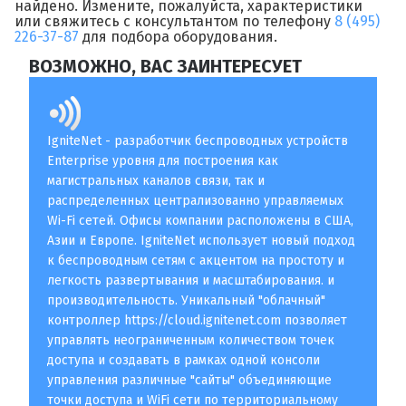
найдено. Измените, пожалуйста, характеристики
или свяжитесь с консультантом по телефону
8 (495)
226-37-87
для подбора оборудования.
ВОЗМОЖНО, ВАС ЗАИНТЕРЕСУЕТ
IgniteNet - разработчик беспроводных устройств
Enterprise уровня для построения как
магистральных каналов связи, так и
распределенных централизованно управляемых
Wi-Fi сетей. Офисы компании расположены в США,
Азии и Европе. IgniteNet использует новый подход
к беспроводным сетям с акцентом на простоту и
легкость развертывания и масштабирования. и
производительность. Уникальный "облачный"
контроллер https://cloud.ignitenet.com позволяет
управлять неограниченным количеством точек
доступа и создавать в рамках одной консоли
управления различные "сайты" объединяющие
точки доступа и WiFi сети по территориальному