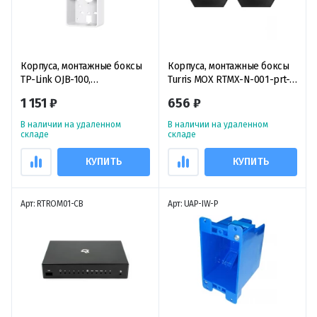
Корпуса, монтажные боксы
Корпуса, монтажные боксы
TP-Link OJB-100,
Turris MOX RTMX-N-001-prt-
распределительная коробка
005, запасные
1 151 ₽
656 ₽
для точек доступа Omada и
соединительные детали для
Festa
корпуса Turris MOX
В наличии на удаленном
В наличии на удаленном
складе
складе
КУПИТЬ
КУПИТЬ
Арт: RTROM01-CB
Арт: UAP-IW-P