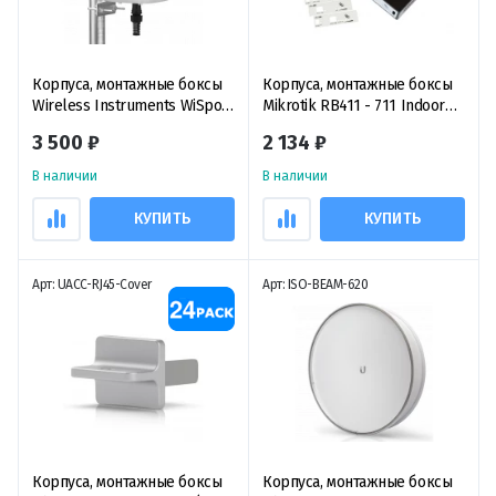
Корпуса, монтажные боксы
Корпуса, монтажные боксы
Wireless Instruments WiSpot,
Mikrotik RB411 - 711 Indoor
всепогодный корпус для
Case
3 500 ₽
2 134 ₽
антенн
В наличии
В наличии
КУПИТЬ
КУПИТЬ
Арт: UACC-RJ45-Cover
Арт: ISO-BEAM-620
Корпуса, монтажные боксы
Корпуса, монтажные боксы