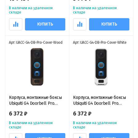
стену/потолок чехол для
окрашиваемый чехол для
динамика UP-AI-Speaker
точки доступа U7-Pro-XG-
В наличии на удаленном
В наличии на удаленном
Wall
складе
складе
КУПИТЬ
КУПИТЬ
Арт: UACC-G4-DB-Pro-Cover-Wood
Арт: UACC-G4-DB-Pro-Cover-White
Корпуса, монтажные боксы
Корпуса, монтажные боксы
Ubiquiti G4 Doorbell Pro
Ubiquiti G4 Doorbell Pro
Cover Wood Design (цвет:
Cover White Design (цвет:
6 372 ₽
6 372 ₽
дерево) чехол для
белый) чехол для
видеодомофона G4 Doorbell
видеодомофона G4 Doorbell
В наличии на удаленном
В наличии на удаленном
Pro
Pro
складе
складе