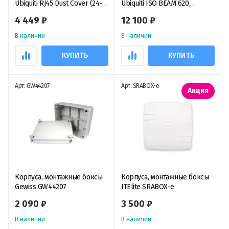
Ubiquiti RJ45 Dust Cover (24-
Ubiquiti ISO BEAM 620,
pack) комплект вставок для
защитный кожух для антенн
4 449 ₽
12 100 ₽
портов RJ45 (24 штуки)
RD-5G30-LW, PBE-5AC-620,
AF-5G30-S45 и PBE-M5-620
В наличии
В наличии
КУПИТЬ
КУПИТЬ
Арт: GW44207
Арт: SRABOX-e
Акция
Корпуса, монтажные боксы
Корпуса, монтажные боксы
Gewiss GW44207
ITElite SRABOX-e
2 090 ₽
3 500 ₽
В наличии
В наличии