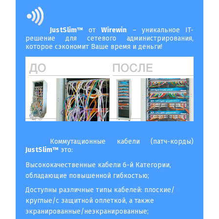
JustSlim™
от
Wirewin
– уникальное IT-
решение для сетевого администрирования,
которое сэкономит Ваше время и деньги!
Коммутационные кабели (патч-корды)
JustSlim™
это:
Высококачественные кабели 6-й Категории,
обладающие повышенной гибкостью;
Доступны различные типы кабелей: плоские/
круглые/с защитной оплеткой, а также
экранированные/неэкранированные;