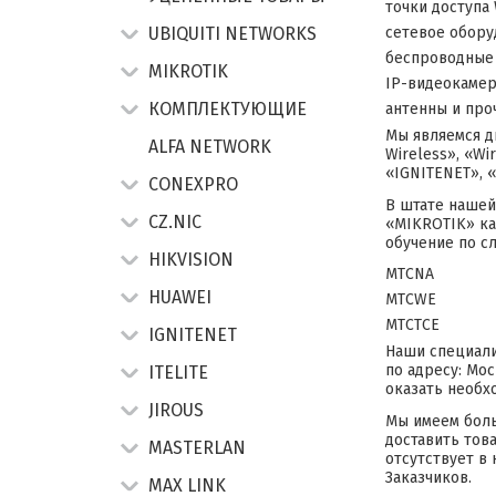
точки доступа W
UBIQUITI NETWORKS
сетевое обору
беспроводные
MIKROTIK
IP-видеокамер
КОМПЛЕКТУЮЩИЕ
антенны и про
Мы являемся д
ALFA NETWORK
Wireless», «W
«IGNITENET», 
CONEXPRO
В штате нашей
CZ.NIC
«MIKROTIK» ка
обучение по с
HIKVISION
MTCNA
HUAWEI
MTCWE
MTCTCE
IGNITENET
Наши специали
по адресу: Мос
ITELITE
оказать необх
JIROUS
Мы имеем боль
доставить тов
MASTERLAN
отсутствует в
Заказчиков.
MAX LINK