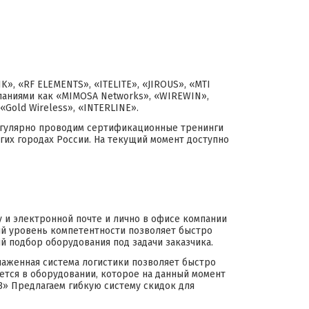
, «RF ELEMENTS», «ITELITE», «JIROUS», «MTI
мпаниями как «MIMOSA Networks», «WIREWIN»,
Gold Wireless», «INTERLINE».
егулярно проводим сертификационные тренинги
гих городах России. На текущий момент доступно
и электронной почте и лично в офисе компании
окий уровень компетентности позволяет быстро
 подбор оборудования под задачи заказчика.
лаженная система логистики позволяет быстро
ается в оборудовании, которое на данный момент
З» Предлагаем гибкую систему скидок для