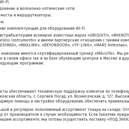
i-Fi;
дование и волоконно-оптические сети;
 мосты и маршрутизаторы;
ы;
чие комплектующие для оборудования Wi-Fi.
истрибьютерами всемирно известных марок «UBIQUITI», «MIKROTIK»
ireless Instruments» и имеем партнерские отношения с такими ко
«EDIMAX», «MAXLINK», «BEYONDOOR», «TP-LINK», «MARS Antennas», «
 компании имеется сертифицированный тренер «MikroTik». Мы р
к в своем офисе так и на базе обучающим центров в Москве и дру
ледующим программам:
сты обеспечивают техническую поддержку клиентов по телефону 
ковская область, г. Сергиев Посад, ул. Вознесенская, д. 127. Выс
одимую помощь в настройке оборудования, обеспечить правильный
шой и регулярно пополняемый ассортимент товара на складе. От
ар от производителя в случае необходимости. Если Заказчик нужд
 нашем ассортименте, мы готовы осуществить поставку «ПОД ЗАКА