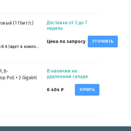
Доставка от 3 до 7
овый (1 Гбит/с)
недель
Цена по запросу
УТОЧНИТЬ
9 В постоянного тока, 0.8 А (идет в комплекте)
В наличии на
, 8-
удаленном складе
 PoE + 2 Gigabit
6 404 ₽
КУПИТЬ