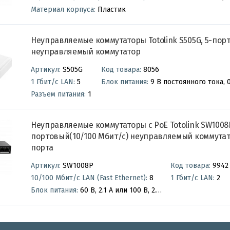
Материал корпуса:
Пластик
Неуправляемые коммутаторы Totolink S505G, 5-порт
неуправляемый коммутатор
Артикул:
S505G
Код товара:
8056
1 Гбит/с LAN:
5
Блок питания:
Разъем питания:
1
Неуправляемые коммутаторы с PoE Totolink SW1008P
портовый(10/100 Мбит/с) неуправляемый коммутатор
порта
Артикул:
SW1008P
Код товара:
9942
10/100 Мбит/с LAN (Fast Ethernet):
8
1 Гбит/с LAN:
2
Блок питания:
60 В, 2.1 A или 100 В, 2.1 А постоянного тока (в комплекте)