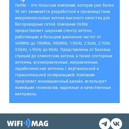
Itelite – это польская компания, которая уже более
10 лет занимается разработкой и производством
микрополосковых антенн высокого качества для
беспроводных сетей. Компания Itelite
предоставляет широкий спектр антенн,
работающих в большом диапазоне частот от
400MHz до 700MHz, 900MHz, 1.9GHz, 2.3GHz, 2.7GHz,
3.5GHz, 4.9GHz до 6GHz. Представлены от базовых
станций до клиентских антенн, а также секторные
антенны, всенаправленные, направленные,
параболические антенны с вертикальной и
горизонтальной поляризацией. Компания
предлагает инновационный дизайн, использует
новейшие технологии, надежные и качественные
материалы.