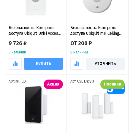
Безопасность. Контроль
Безопасность. Контроль
доступа Ubiquiti UniFi Access
доступа Ubiquiti mFi Ceiling
Button, кнопка доступа для
Mount Motion Sensor,
9 726 ₽
ОТ 200 Р
UniFi Access Hubs
уцененный
В наличии
В наличии
КУПИТЬ
УТОЧНИТЬ
Арт: mFi-LD
Арт: USL-Entry-3
Акция
Новинка