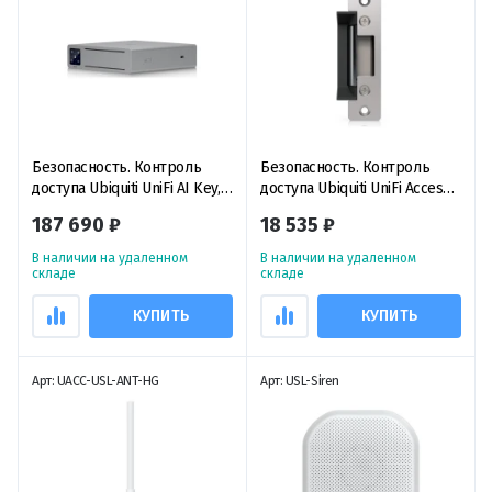
Безопасность. Контроль
Безопасность. Контроль
доступа Ubiquiti UniFi AI Key,
доступа Ubiquiti UniFi Access
ключ ИИ для улучшения
Fail-Safe Strike Lock 15mm,
187 690 ₽
18 535 ₽
работы любой системы UniFi
электрический замок с
Protect
защелкой
В наличии на удаленном
В наличии на удаленном
складе
складе
КУПИТЬ
КУПИТЬ
Арт: UACC-USL-ANT-HG
Арт: USL-Siren