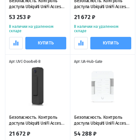
Безопасность. Контроль
Безопасность. Контроль
доступа Ubiquiti UniFi Access
доступа Ubiquiti UniFi Access
& Protect G6 Entry,
Doorbell Lite White, белый
53 253 ₽
21 672 ₽
видеодомофон с 2-мя
видеодомофон 5 Мп с
камерами и NFC/Bluetooth
поддержкой PoE и
В наличии на удаленном
В наличии на удаленном
считывателем
двусторонней аудиосвязью
складе
складе
КУПИТЬ
КУПИТЬ
Арт: UVC-Doorbell-B
Арт: UA-Hub-Gate
Безопасность. Контроль
Безопасность. Контроль
доступа Ubiquiti UniFi Access
доступа Ubiquiti UniFi Access
Doorbell Lite Black, черный
Gate Hub, контроллер
21 672 ₽
54 288 ₽
видеодомофон 5 Мп с
доступа