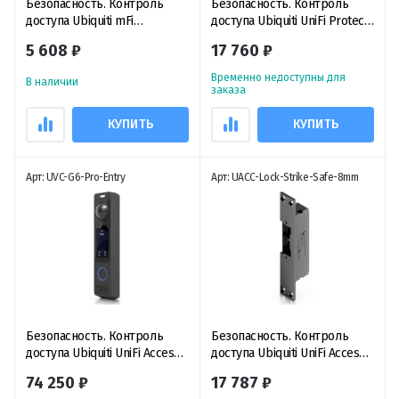
Безопасность. Контроль
Безопасность. Контроль
доступа Ubiquiti mFi
доступа Ubiquiti UniFi Protect
Switch/Dimmer
Entry Sensor SuperLink (3-
5 608 ₽
17 760 ₽
pack) беспроводной датчик
входа (3 штуки)
Временно недоступны для
В наличии
заказа
КУПИТЬ
КУПИТЬ
Арт: UVC-G6-Pro-Entry
Арт: UACC-Lock-Strike-Safe-8mm
Безопасность. Контроль
Безопасность. Контроль
доступа Ubiquiti UniFi Access
доступа Ubiquiti UniFi Access
& Protect G6 Pro Entry,
Fail-Safe Strike Lock 8mm,
74 250 ₽
17 787 ₽
видеодомофон с 2-мя
электрический замок с