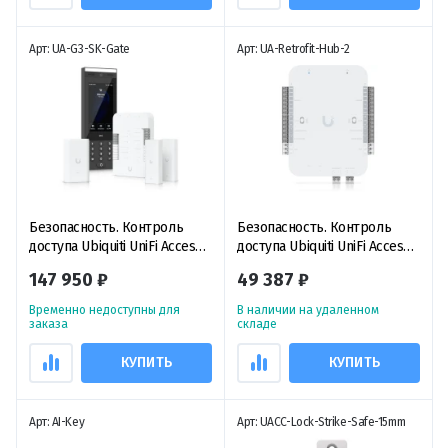
Арт: UA-G3-SK-Gate
Арт: UA-Retrofit-Hub-2
Безопасность. Контроль
Безопасность. Контроль
доступа Ubiquiti UniFi Access
доступа Ubiquiti UniFi Access
G3 Gate Starter Kit, комлект
Retrofit Hub, центр
147 950 ₽
49 387 ₽
устройств для управления
модернизации с питанием от
воротами или шлагбаумом
постоянного тока
Временно недоступны для
В наличии на удаленном
заказа
складе
КУПИТЬ
КУПИТЬ
Арт: AI-Key
Арт: UACC-Lock-Strike-Safe-15mm