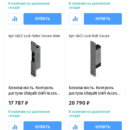
камерами, дисплеем и
защелкой
В наличии на удаленном
В наличии на удаленном
NFC/Bluetooth считывателем
складе
складе
КУПИТЬ
КУПИТЬ
Арт: UACC-Lock-Strike-Secure-8mm
Арт: UACC-Lock-Bolt-Secure
Безопасность. Контроль
Безопасность. Контроль
доступа Ubiquiti UniFi Access
доступа Ubiquiti UniFi Access
Fail-Secure Strike Lock 8mm,
Fail-Secure Bolt Lock,
17 787 ₽
20 790 ₽
электрический замок с
электромеханический замок
защелкой и защитой от
с защитой от сбоев и
В наличии на удаленном
В наличии на удаленном
сбоев
светодиодной индикацией
складе
складе
состояния
КУПИТЬ
КУПИТЬ