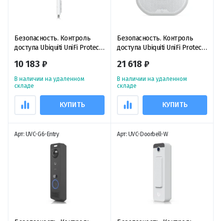
Безопасность. Контроль
Безопасность. Контроль
доступа Ubiquiti UniFi Protect
доступа Ubiquiti UniFi Protect
SuperLink High-Gain Antenna,
Siren SuperLink, всепогодная
10 183 ₽
21 618 ₽
уличная всенаправленная
сирена 110 дБ с подсветкой
антенна для усиления USL-
и питанием от батареи или
В наличии на удаленном
В наличии на удаленном
Gateway/UP-SuperLink
постоянного тока
складе
складе
КУПИТЬ
КУПИТЬ
Арт: UVC-G6-Entry
Арт: UVC-Doorbell-W