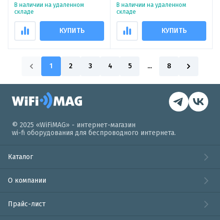
поддержкой PoE и
В наличии на удаленном
В наличии на удаленном
двусторонней аудиосвязью
складе
складе
КУПИТЬ
КУПИТЬ
1
2
3
4
5
...
8
© 2025 «WiFiMAG» - интернет-магазин
wi-fi оборудования для беспроводного интернета.
Каталог
О компании
Прайс-лист