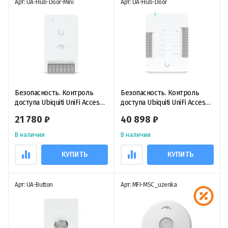
Арт: UA-Hub-Door-Mini
Арт: UA-Hub-Door
Безопасность. Контроль
Безопасность. Контроль
доступа Ubiquiti UniFi Access
доступа Ubiquiti UniFi Access
Door Hub Mini, контроллер
Door Hub, контроллер
21 780 ₽
40 898 ₽
доступа
доступа
В наличии
В наличии
КУПИТЬ
КУПИТЬ
Арт: UA-Button
Арт: MFI-MSC_uzenka