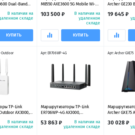
3600 Dual-Band
M8550 AXE3600 5G Mobile Wi-Fi,
Archer GE230 
портативный 5G Wi-Fi 6
Wi-Fi 7 Gaming 
В наличии на
103 500 ₽
В наличии на
19 645 ₽
нный
маршрутизатор
двухдиапазон
даленном складе
удаленном
у
р Wi‑Fi 7
маршрутизатор
складе
КУПИТЬ
КУПИТЬ
-Outdoor
Арт: ER706WP-4G
Арт: Archer GXE75
оры TP-Link
Маршрутизаторы TP-Link
Маршрутизато
utdoor AX3000,
ER706WP-4G AX3000,
Archer GXE75 
VPN-шлюз Omada
гигабитный VPN-шлюз Omada
Wi-Fi 6E Gamin
В наличии на
53 863 ₽
В наличии на
30 028 ₽
ортами PoE+
4G+Cat6 с 4 портами PoE+
трехдиапазон
даленном складе
удаленном складе
у
маршрутизатор