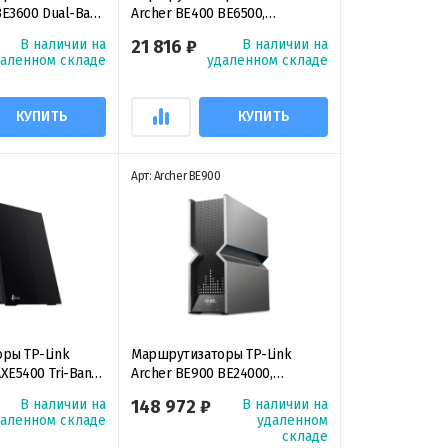
BE3600 Dual-Band
Archer BE400 BE6500,
Router,
двухдиапазонный роутер Wi‑Fi
В наличии на
21 816 ₽
В наличии на
ный игровой
7 с EasyMesh
даленном складе
удаленном складе
 Wi‑Fi 7
КУПИТЬ
КУПИТЬ
Арт: Archer BE900
ры TP-Link
Маршрутизаторы TP-Link
AXE5400 Tri-Band
Archer BE900 BE24000,
g Router,
четырёхдиапазонный роутер
В наличии на
148 972 ₽
В наличии на
ный игровой
Wi‑Fi 7
даленном складе
удаленном
 Wi‑Fi 6E
складе