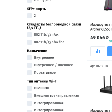
USB type C
SFP+ порты
2
Стандарты беспроводной связи
Маршрутизат
(2,4 ГГц)
Archer GE550 
Wi-Fi 7 Gaming
802.11b/g/n/ax
49 046 ₽
трехдиапазон
у
802.11b/g/n/ax/be
маршрутизато
Назначение
Внутреннее
Внутреннее / Внешнее
Арт: EB210 Pro
Портативное
Тип антенны Wi-Fi
Внешняя
Внешняя всенаправленная
Интегрированная
Интегрированная
Маршрутизат