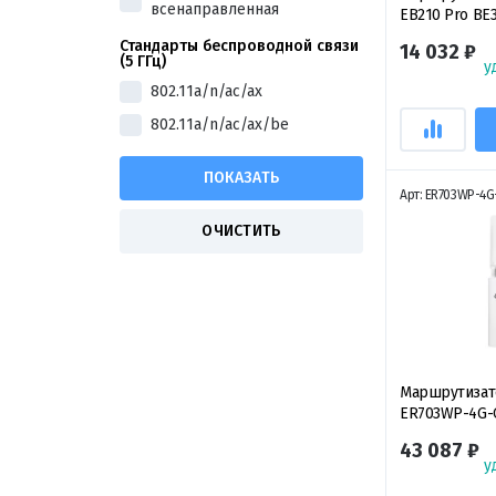
всенаправленная
EB210 Pro BE
Wi-Fi 7 Router,
Стандарты беспроводной связи
14 032 ₽
двухдиапазо
(5 ГГц)
у
маршрутизато
802.11a/n/ac/ax
802.11a/n/ac/ax/be
Арт: ER703WP-4G
Маршрутизат
ER703WP-4G-O
гигабитный 
43 087 ₽
4G+Cat6 с 2 п
у