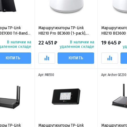
оры TP-Link
Маршрутизаторы TP-Link
Маршрутизато
BE9300 Tri-Band
HB210 Pro BE3600 (1-pack),
HB210 BE3600 
 Router,
двухдиапазонный Mesh-модуль
двухдиапазон
В наличии на
22 451 ₽
В наличии на
19 645 ₽
ный игровой
Wi-Fi 7 (1 устройство)
Wi-Fi 7 (1 устр
даленном складе
удаленном складе
у
р Wi‑Fi 7
КУПИТЬ
КУПИТЬ
Арт: M8550
Арт: Archer GE230
оры TP-Link
Маршрутизаторы TP-Link
Маршрутизато