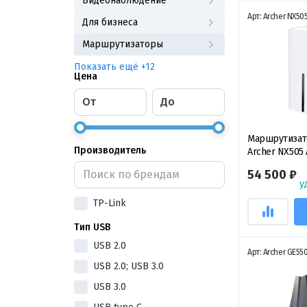
Видеонаблюдение
Арт: Archer NX50
Для бизнеса
Маршрутизаторы
Показать ещё +12
Цена
От
До
Маршрутизат
Производитель
Archer NX505 
двухдиапазо
54 500 ₽
маршрутизато
у
EasyMesh
TP-Link
Тип USB
USB 2.0
Арт: Archer GE55
USB 2.0; USB 3.0
USB 3.0