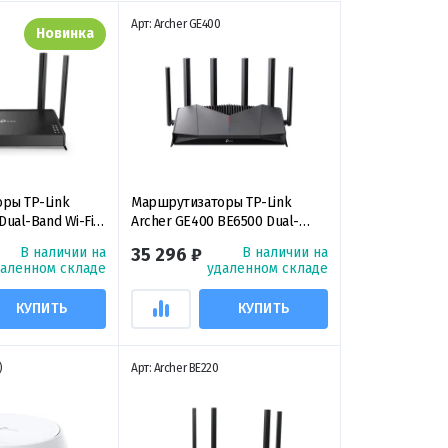
Арт: Archer GE400
Новинка
ры TP-Link
Маршрутизаторы TP-Link
ual-Band Wi-Fi 7
Archer GE400 BE6500 Dual-
иапазонный
Band Wi-Fi 7 Gaming Router,
В наличии на
35 296 ₽
В наличии на
 Wi‑Fi 7
двухдиапазонный игровой
даленном складе
удаленном складе
маршрутизатор Wi‑Fi 7
КУПИТЬ
КУПИТЬ
)
Арт: Archer BE220