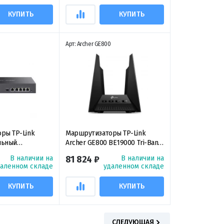
КУПИТЬ
КУПИТЬ
Арт: Archer GE800
ры TP-Link
Маршрутизаторы TP-Link
льный
Archer GE800 BE19000 Tri-Band
PN-шлюз Omada
Wi-Fi 7 Gaming Router,
В наличии на
81 824 ₽
В наличии на
трехдиапазонный игровой
даленном складе
удаленном складе
маршрутизатор Wi‑Fi 7
КУПИТЬ
КУПИТЬ
СЛЕДУЮЩАЯ