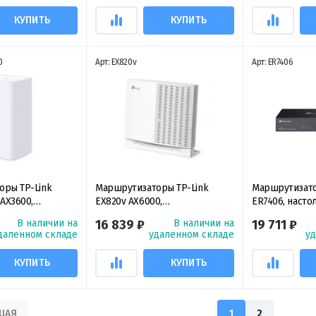
КУПИТЬ
КУПИТЬ
0
Арт: EX820v
Арт: ER7406
оры TP-Link
Маршрутизаторы TP-Link
Маршрутизато
 AX3600,
EX820v AX6000,
ER7406, насто
нный
двухдиапазонный
гигабитный V
В наличии на
16 839 ₽
В наличии на
19 711 ₽
ор 5G EasyMesh
маршрутизатор Wi‑Fi 6 VoIP с
даленном складе
удаленном складе
у
2-мя телефонными портами RJ-
11
КУПИТЬ
КУПИТЬ
ЩАЯ
1
2