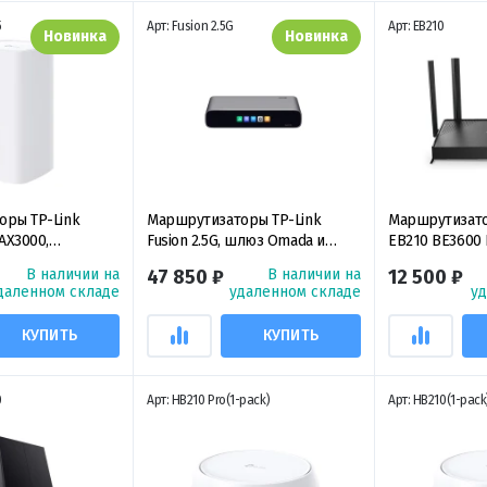
5
Арт: Fusion 2.5G
Арт: EB210
Новинка
Новинка
оры TP-Link
Маршрутизаторы TP-Link
Маршрутизато
AX3000,
Fusion 2.5G, шлюз Omada и
EB210 BE3600 D
нный
облачный контроллер
Router, двухд
В наличии на
47 850 ₽
В наличии на
12 500 ₽
р Wi-Fi 6
маршрутизатор
даленном складе
удаленном складе
у
КУПИТЬ
КУПИТЬ
0
Арт: HB210 Pro(1-pack)
Арт: HB210(1-pack