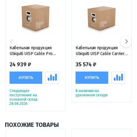
Кабельная продукция
Кабельная продукция
Ubiquiti UISP Cable Pro
Ubiquiti UISP Cable Carrier
кабель соединительный
кабель соединительный
24 939 ₽
35 574 ₽
F/UTP CAT5-e, 305 м
SF/UTP CAT5-e, 305 м
КУПИТЬ
КУПИТЬ
Следующее
В наличии на
поступление на
удаленном складе
основной склад
28.08.2026
ПОХОЖИЕ ТОВАРЫ