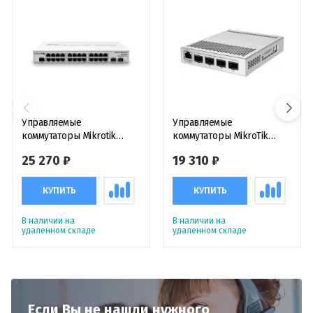
Управляемые
Управляемые
коммутаторы Mikrotik
коммутаторы MikroTik
Cloud Router Switch
CRS305-1G-4S+IN
25 270 ₽
19 310 ₽
CRS326-24G-2S+IN,
коммутатор с функциями
маршрутизатора
КУПИТЬ
КУПИТЬ
В наличии на
В наличии на
удаленном складе
удаленном складе
Если Вы не нашли нужного