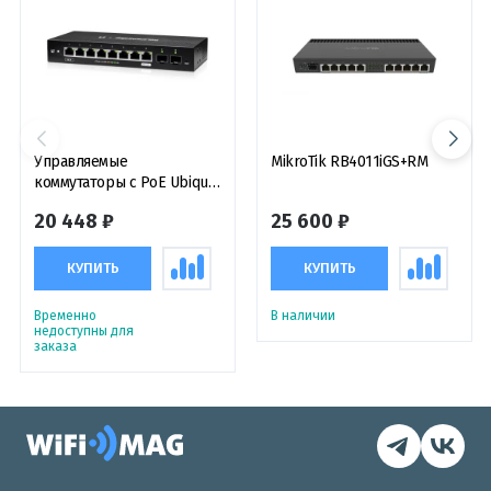
Управляемые
MikroTik RB4011iGS+RM
коммутаторы с PoE Ubiquiti
EdgeSwitch 10X,
20 448 ₽
25 600 ₽
управляемый 10-портовый
коммутатор
КУПИТЬ
КУПИТЬ
Временно
В наличии
недоступны для
заказа