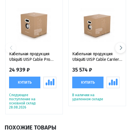
Кабельная продукция
Кабельная продукция
Ubiquiti UISP Cable Pro
Ubiquiti UISP Cable Carrier
кабель соединительный
кабель соединительный
24 939 ₽
35 574 ₽
F/UTP CAT5-e, 305 м
SF/UTP CAT5-e, 305 м
КУПИТЬ
КУПИТЬ
Следующее
В наличии на
поступление на
удаленном складе
основной склад
28.08.2026
ПОХОЖИЕ ТОВАРЫ