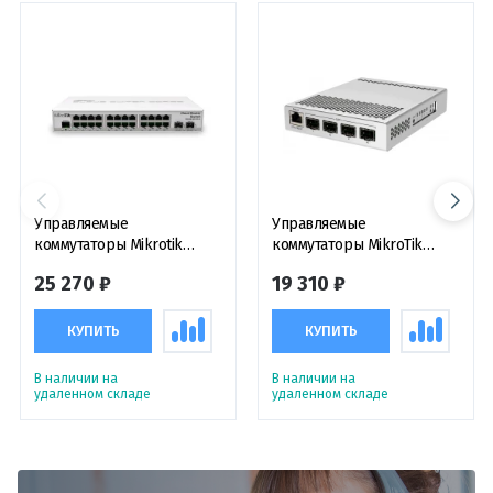
Управляемые
Управляемые
коммутаторы Mikrotik
коммутаторы MikroTik
Cloud Router Switch
CRS305-1G-4S+IN
25 270 ₽
19 310 ₽
CRS326-24G-2S+IN,
коммутатор с функциями
маршрутизатора
КУПИТЬ
КУПИТЬ
В наличии на
В наличии на
удаленном складе
удаленном складе