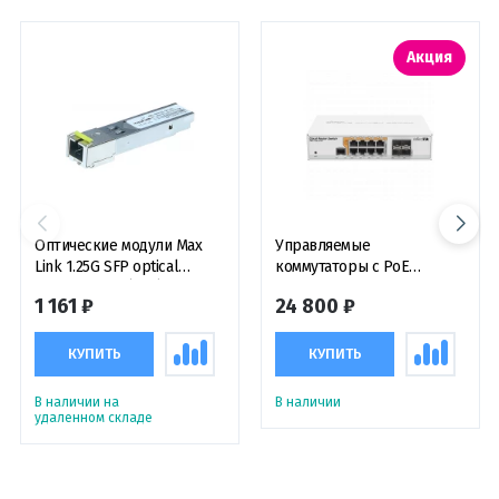
Акция
Оптические модули Max
Управляемые
Link 1.25G SFP optical
коммутаторы с PoE
module, WDM(BiDi), SM, Tx
Mikrotik Cloud Router
1 161 ₽
24 800 ₽
1550/Rx1310nm, 3km, 1x LC
Switch CRS112-8P-4S-IN,
connector, DDM,
коммутатор с функциями
оптический модуль
маршрутизатора
КУПИТЬ
КУПИТЬ
В наличии на
В наличии
удаленном складе