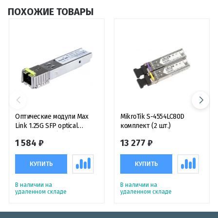
ПОХОЖИЕ ТОВАРЫ
Оптические модули Max
MikroTik S-4554LC80D
Link 1.25G SFP optical
комплект (2 шт.)
module, WDM(BiDi), SM, Tx
1 584 ₽
13 277 ₽
1550/Rx1310nm, 20km, 1x
SC connector, DDM,
оптический модуль
КУПИТЬ
КУПИТЬ
В наличии на
В наличии на
удаленном складе
удаленном складе