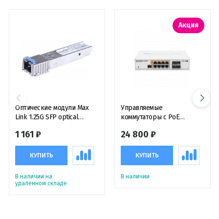
Акция
Оптические модули Max
Управляемые
Link 1.25G SFP optical
коммутаторы с PoE
module, WDM(BiDi), SM, Tx
Mikrotik Cloud Router
1 161 ₽
24 800 ₽
1310/Rx1550nm, 20KM, 1x
Switch CRS112-8P-4S-IN,
SC connector, DDM,
коммутатор с функциями
оптический модуль
маршрутизатора
КУПИТЬ
КУПИТЬ
В наличии на
В наличии
удаленном складе