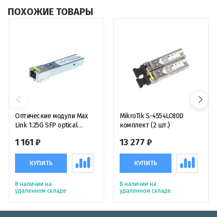
ПОХОЖИЕ ТОВАРЫ
Оптические модули Max
MikroTik S-4554LC80D
Link 1.25G SFP optical
комплект (2 шт.)
module, WDM(BiDi), SM, Tx
1 161 ₽
13 277 ₽
1550/Rx1310nm, 3km, 1x SC
connector, DDM,
оптический модуль
КУПИТЬ
КУПИТЬ
В наличии на
В наличии на
удаленном складе
удаленном складе