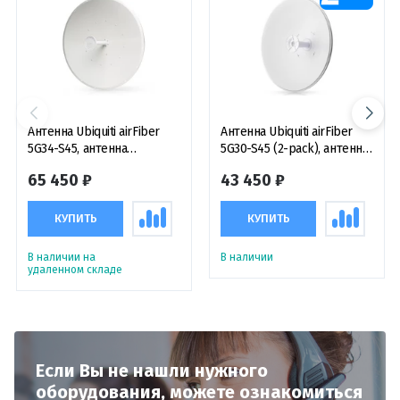
Антенна Ubiquiti airFiber
Антенна Ubiquiti airFiber
5G34-S45, антенна
5G30-S45 (2-pack), антенна
параболическая пассивная
параболическая пассивная
65 450 ₽
43 450 ₽
5 ГГц, 34 дБи
5 ГГц, 30 дБи (комплект 2
штуки)
КУПИТЬ
КУПИТЬ
В наличии на
В наличии
удаленном складе
Если Вы не нашли нужного
оборудования,
можете ознакомиться