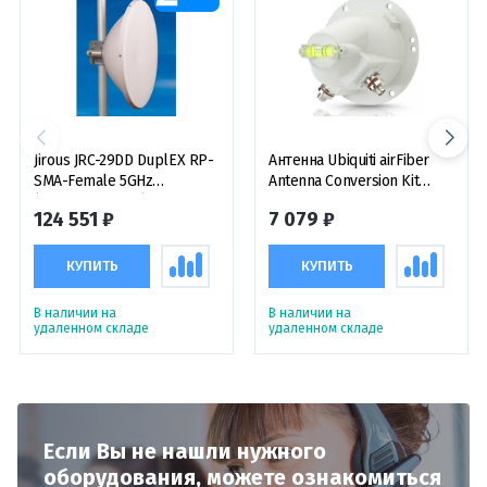
Jirous JRC-29DD DuplEX RP-
Антенна Ubiquiti airFiber
SMA-Female 5GHz
Antenna Conversion Kit
(комплект 2 шт.)
переходник для антенн
124 551 ₽
7 079 ₽
RD-5G30 и RD-5G34
КУПИТЬ
КУПИТЬ
В наличии на
В наличии на
удаленном складе
удаленном складе
Если Вы не нашли нужного
оборудования,
можете ознакомиться