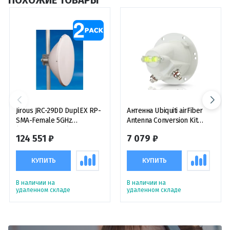
Jirous JRC-29DD DuplEX RP-
Антенна Ubiquiti airFiber
SMA-Female 5GHz
Antenna Conversion Kit
(комплект 2 шт.)
переходник для антенн
124 551 ₽
7 079 ₽
RD-5G30 и RD-5G34
КУПИТЬ
КУПИТЬ
В наличии на
В наличии на
удаленном складе
удаленном складе