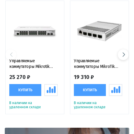
Управляемые
Управляемые
коммутаторы Mikrotik
коммутаторы MikroTik
Cloud Router Switch
CRS305-1G-4S+IN
25 270 ₽
19 310 ₽
CRS326-24G-2S+IN,
коммутатор с функциями
маршрутизатора
КУПИТЬ
КУПИТЬ
В наличии на
В наличии на
удаленном складе
удаленном складе