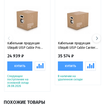
Кабельная продукция
Кабельная продукция
Ubiquiti UISP Cable Pro
Ubiquiti UISP Cable Carrier
кабель соединительный
кабель соединительный
24 939 ₽
35 574 ₽
F/UTP CAT5-e, 305 м
SF/UTP CAT5-e, 305 м
КУПИТЬ
КУПИТЬ
Следующее
В наличии на
поступление на
удаленном складе
основной склад
28.08.2026
ПОХОЖИЕ ТОВАРЫ