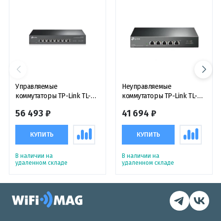
Управляемые
Неуправляемые
коммутаторы TP-Link TL-
коммутаторы TP-Link TL-
SX1008 5-портовый
SX105 5-портовый
56 493 ₽
41 694 ₽
гигабитный настольный
гигабитный настольный
коммутатор
коммутатор
КУПИТЬ
КУПИТЬ
В наличии на
В наличии на
удаленном складе
удаленном складе