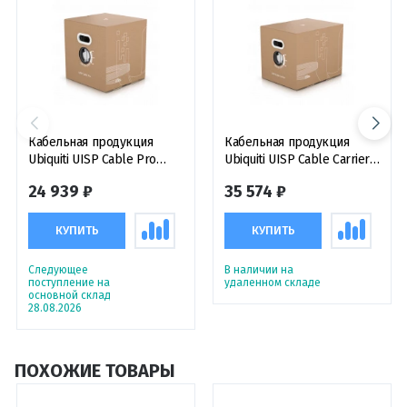
Кабельная продукция
Кабельная продукция
Ubiquiti UISP Cable Pro
Ubiquiti UISP Cable Carrier
кабель соединительный
кабель соединительный
24 939 ₽
35 574 ₽
F/UTP CAT5-e, 305 м
SF/UTP CAT5-e, 305 м
КУПИТЬ
КУПИТЬ
Следующее
В наличии на
поступление на
удаленном складе
основной склад
28.08.2026
ПОХОЖИЕ ТОВАРЫ