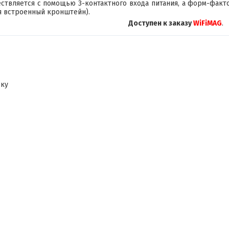
ствляется с помощью 3-контактного входа питания, а форм-факто
я встроенный кронштейн).
Доступен к заказу
WiFiMAG
.
ску