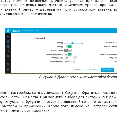
 сетей PTMP и позволяет улучшить условия приема для все
если сеть не испытывает частого изменения уровня принимае
ти антенн (пример – деревья на пути сигнала или антенна р
изменились и вполне понятны.
Рисунок 2. Дополнительные настройки беспр
ния в настройках сети минимальны. Следует обратить внимание н
тельности PTP моста. При попытке выбора для системы PTP реж
будет убран в будущих версиях прошивки. Еще одно «скрытое»
 быстром их применении. Кроме того, изменение настроек сети
чие от предыдущих прошивок.