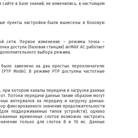
сайте в Базе знаний, не изменились, в настоящем
ные пункты настройки были вынесены в боковую
ной сети. Первое изменение – режимы точка –
чка доступа (базовая станция) airMAX AC работает
з дополнительного выбора режима.
 было заменено на два простых переключателя:
а (PTP Mode). В режиме PTP доступны частотные
, при котором каналы передачи и загрузки данных
от. Потоки передачи данных таким образом могут
ых интервалов на передачу и загрузку данных.
бор фиксированного значения продолжительности
(для поддерживаемых типов устройств), однако
рованных временных слотов возможно настроить
 значение только для слотов 8 и 10 мс. Данные