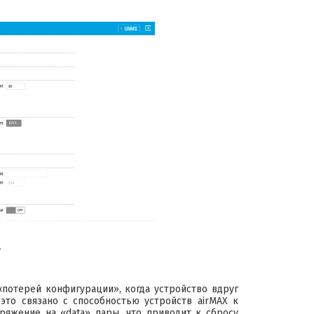
.
«потерей конфигурации», когда устройство вдруг
это связано с способностью устройств airMAX к
пряжение на «data» пары, что приводит к сбросу