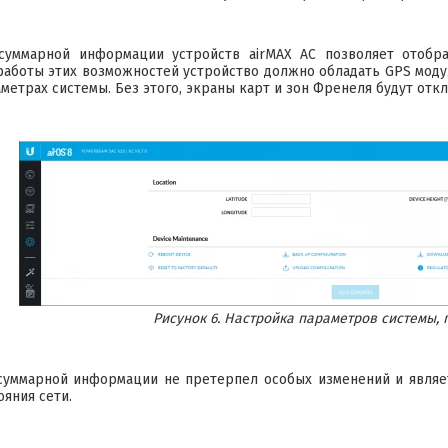
суммарной информации устройств airMAX AC позволяет отобр
работы этих возможностей устройство должно обладать GPS мод
аметрах системы. Без этого, экраны карт и зон Френеля будут отк
Рисунок 6. Настройка параметров системы,
суммарной информации не претерпел особых изменений и являе
ояния сети.