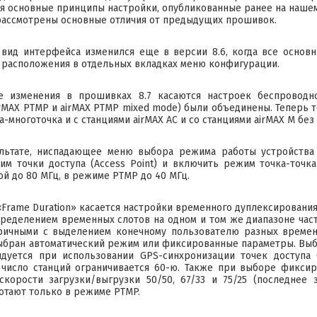
тя основные принципы настройки, опубликованные ранее на нашем 
рассмотрены основные отличия от предыдущих прошивок.
вид интерфейса изменился еще в версии 8.6, когда все основ
 расположения в отдельных вкладках меню конфигурации.
е изменения в прошивках 8.7 касаются настроек беспровод
irMAX PTMP и airMAX PTMP mixed mode) были объединены. Теперь то
а-многоточка и с станциями airMAX AC и со станциями airMAX М бе
льтате, ниспадающее меню выбора режима работы устройства
м точки доступа (Access Point) и включить режим точка-точк
й до 80 МГц, в режиме PTMP до 40 МГц.
«Frame Duration» касается настройки временного дуплексирования
ределением временных слотов на одном и том же диапазоне част
ричными с выделением конечному пользователю разных временн
ыбран автоматический режим или фиксированные параметры. Вы
ндуется при использовании GPS-синхронизации точек доступа 
 число станций ограничивается 60-ю. Также при выборе фикси
скорости загрузки/выгрузки 50/50, 67/33 и 75/25 (последнее
отают только в режиме PTMP.