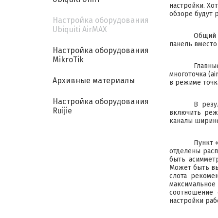
настройки. Хо
обзоре будут 
Настройка оборудования
Ubiquiti AirMAX
Общий 
панель вместо
Настройка оборудования
MikroTik
Главны
многоточка (a
Архивные материалы
в режиме точк
Настройка оборудования
В резу
Ruijie
включить режи
каналы ширино
Пункт 
отделены расп
быть асиммет
Может быть в
слота рекоме
максимальное
соотношение 
настройки раб