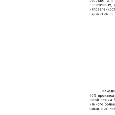
работает для
включенным, 
направленнос
параметры не 
Измене
40% производи
такой режим 
намного более
связи, в отли