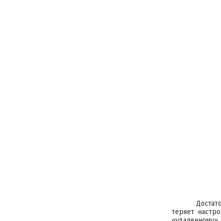
Достат
теряет настро
«удаленному» 