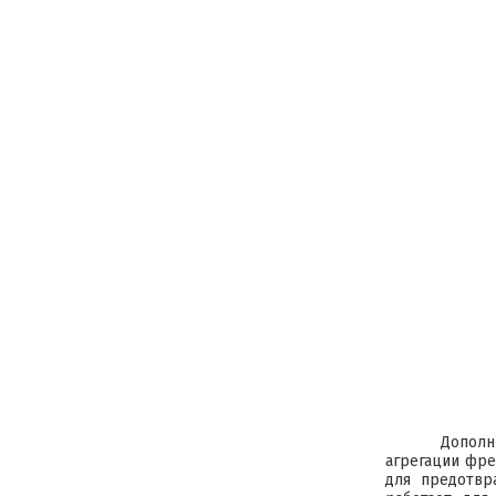
Дополн
агрегации фре
для предотвр