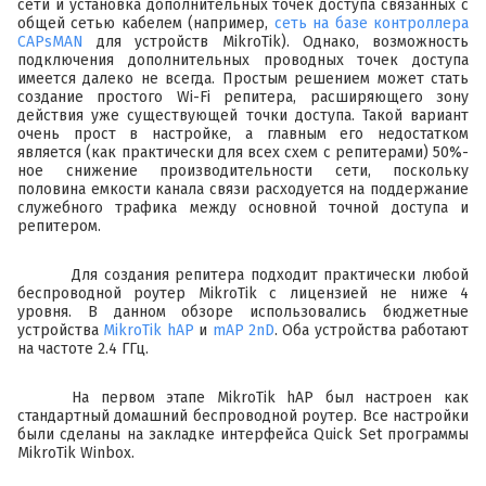
сети и установка дополнительных точек доступа связанных с
общей сетью кабелем (например,
сеть на базе контроллера
CAPsMAN
для устройств MikroTik). Однако, возможность
подключения дополнительных проводных точек доступа
имеется далеко не всегда. Простым решением может стать
создание простого Wi-Fi репитера, расширяющего зону
действия уже существующей точки доступа. Такой вариант
очень прост в настройке, а главным его недостатком
является (как практически для всех схем с репитерами) 50%-
ное снижение производительности сети, поскольку
половина емкости канала связи расходуется на поддержание
служебного трафика между основной точной доступа и
репитером.
Для создания репитера подходит практически любой
беспроводной роутер MikroTik с лицензией не ниже 4
уровня. В данном обзоре использовались бюджетные
устройства
MikroTik hAP
и
mAP 2nD
. Оба устройства работают
на частоте 2.4 ГГц.
На первом этапе MikroTik hAP был настроен как
стандартный домашний беспроводной роутер. Все настройки
были сделаны на закладке интерфейса Quick Set программы
MikroTik Winbox.