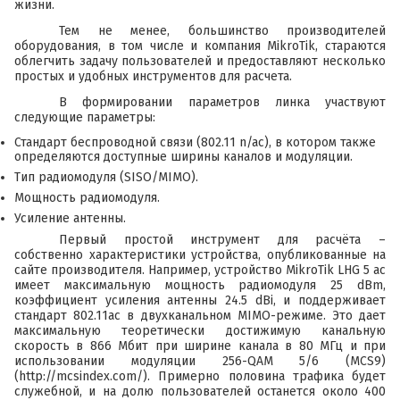
жизни.
Тем не менее, большинство производителей
оборудования, в том числе и компания MikroTik, стараются
облегчить задачу пользователей и предоставляют несколько
простых и удобных инструментов для расчета.
В формировании параметров линка участвуют
следующие параметры:
Стандарт беспроводной связи (802.11 n/ac), в котором также
определяются доступные ширины каналов и модуляции.
Тип радиомодуля (SISO/MIMO).
Мощность радиомодуля.
Усиление антенны.
Первый простой инструмент для расчёта –
собственно характеристики устройства, опубликованные на
сайте производителя. Например, устройство
MikroTik LHG 5 ac
имеет максимальную мощность радиомодуля 25 dBm,
коэффициент усиления антенны 24.5 dBi, и поддерживает
стандарт 802.11ac в двухканальном MIMO-режиме. Это дает
максимальную теоретически достижимую канальную
скорость в 866 Мбит при ширине канала в 80 МГц и при
использовании модуляции 256-QAM 5/6 (MCS9)
(
http://mcsindex.com/
). Примерно половина трафика будет
служебной, и на долю пользователей останется около 400