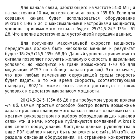
Для канала связи, работающего на частоте 5150 МГц и
на расстоянии 10 км, потери составят около 135 Дб. Если для
создания канала будет использоваться оборудование
MikroTik LHG 5 ac
с максимальными настройками мощности,
уровень принимаемого сигнала будет: 25+24,5+24,5-135= -61
Дб. Что вполне достаточно для устойчивой передачи данных.
Для получения максимальной скорости мощность
передатчика должна быть несколько меньше и результат
будет: 18+24,5+24,5-135=-68 Дб. Данный уровень принимаемого
сигнала позволяет получить желаемую скорость в идеальных
условиях, но находится на грани возможного (-70 Дб для
модуляции MCS9 по таблице характеристик). Это означает,
что при любых изменениях окружающей среды скорость
будет падать. В то же время скорость, соответствующая
стандарту 802,11n может быть легко достигнута в таких
условиях и с достаточным запасом мощности.
20+24,5+24,5-135=-66 Дб при требуемом уровне приема
-74 Дб. Самым простым способом быстро понять возможные
характеристики планируемого канала связи – ознакомиться с
кратким руководством по выбору оборудования для каналов
связи PtP и PtMP, которые публикуются компанией MikroTik
для своего оборудования. Доступны данные руководства в
виде PDF-файлов и могут быть загружены с сайта MikroTik из
раздела описания оборудования. На страничке конкретного