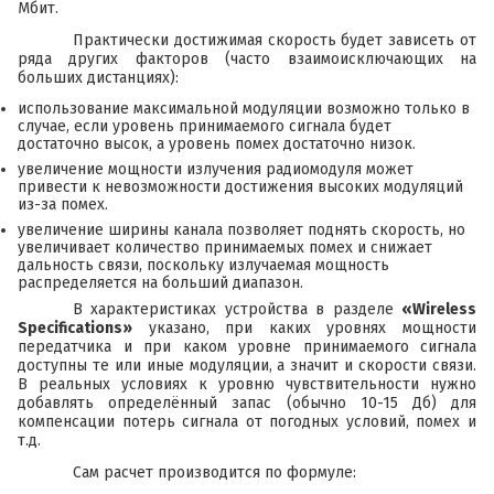
Мбит.
Практически достижимая скорость будет зависеть от
ряда других факторов (часто взаимоисключающих на
больших дистанциях):
использование максимальной модуляции возможно только в
случае, если уровень принимаемого сигнала будет
достаточно высок, а уровень помех достаточно низок.
увеличение мощности излучения радиомодуля может
привести к невозможности достижения высоких модуляций
из-за помех.
увеличение ширины канала позволяет поднять скорость, но
увеличивает количество принимаемых помех и снижает
дальность связи, поскольку излучаемая мощность
распределяется на больший диапазон.
В характеристиках устройства в разделе
«
Wireless
Specifications
»
указано, при каких уровнях мощности
передатчика и при каком уровне принимаемого сигнала
доступны те или иные модуляции, а значит и скорости связи.
В реальных условиях к уровню чувствительности нужно
добавлять определённый запас (обычно 10-15 Дб) для
компенсации потерь сигнала от погодных условий, помех и
т.д.
Сам расчет производится по формуле: