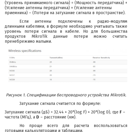
(Уровень принимаемого сигнала) = (Мощность передатчика) +
(Усиление антенны передатчика) + (Усиление антенны
приемника) – (Потери на затухание сигнала в пространстве).
Если антенны подключены к радио-модулям
длинными кабелями, в формуле необходимо учитывать также
уровень потери сигнала в кабеле. Но для большинства
продуктов MikroTik данные потери можно считать
пренебрежимо малыми.
Рисунок 1. Спецификации беспроводного устройства
Mikrotik
.
Затухание сигнала считается по формуле:
Затухание сигнала (дБ) = 32.44 + 20*(log F) + 20*(log D), где
F
–
частота (МГц), а
D
– расстояние (км).
Но проще всего для расчета воспользоваться
готовыми калькуляторами и таблицами.