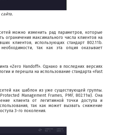
 сайта.
сетей можно изменить рад параметров, которые
сть ограничения максимального числа клиентов на
вших клиентов, использующих стандарт 802.11b.
необходимости, так как эта опция оказывает
нга «Zero Handoff». Однако в последних версиях
логии и перешла на использование стандарта «Fast
 сетей как шаблон из уже существующей группы.
otected Management Frames, PMF, 802.11w). Она
чение клиента от легитимной точки доступа и
спользования, так как может вызвать снижение
оступа 3-го поколения.