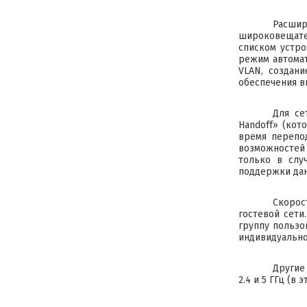
Расши
широковещате
списком устро
режим автомат
VLAN, создан
обеспечения в
Для се
Handoff» (кот
время перепод
возможностей 
только в слу
поддержки дан
Скорос
гостевой сети
группу пользо
индивидуальног
Другие
2.4 и 5 ГГц (в