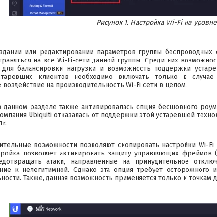
Рисунок 1. Настройка Wi-Fi на уровне
здании или редактировании параметров группы беспроводных 
траняться на все Wi-Fi-сети данной группы. Среди них возможно
а для балансировки нагрузки и возможность поддержки устаре
таревших клиентов необходимо включать только в случае 
 воздействие на производительность Wi-Fi сети в целом.
в данном разделе также активировалась опция бесшовного роуми
омпания Ubiquiti отказалась от поддержки этой устаревшей техно
1r.
ительные возможности позволяют скопировать настройки Wi-Fi
ройка позволяет активировать защиту управляющих фреймов (Pr
едотвращать атаки, направленные на принудительное отклю
ние к нелегитимной. Однако эта опция требует осторожного и
ности. Также, данная возможность применяется только к точкам д