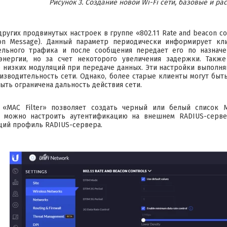
Рисунок 3. Создание новой Wi-Fi сети, базовые и р
других продвинутых настроек в группе «802.11 Rate and beacon c
ation Message). Данный параметр периодически информирует к
льного трафика и после сообщения передает его по назначен
энергии, но за счет некоторого увеличения задержки. Такж
 низких модуляций при передаче данных. Эти настройки выполняю
изводительность сети. Однако, более старые клиенты могут быть
ыть ограничена дальность действия сети.
 «MAC Filter» позволяет создать черный или белый список 
on» можно настроить аутентификацию на внешнем RADIUS-серве
щий профиль RADIUS-сервера.