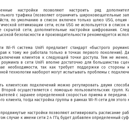
ренные настройки позволяют настроить ряд дополните
льного трафика (позволяет ограничить широковещательные зап
йств, по умолчанию в список включен только шлюз USG, опция 
ической оптимизации сети, если USG не используется в список
ие скрытой сети, дополнительные настройки шифрования. След
ысокой безопасности и производительности рекомендуется испол
ти Wi-Fi система UniFi предлагает стандарт «быстрого роумин
орая к тому же работала только в точках первого поколения). Д
ключения клиентов к следующей точке доступа. Тем не менее,
роуминга в сети UniFi вполне достаточно для большинства сц
чае необходимости, так как требует поддержки со стороны к
ной технологии наоборот могут испытывать проблемы с подключен
ть клиентских подключений можно регулировать двумя способа
. Второй осуществляется с помощью пользовательских групп. К
вателей с заранее определенной скоростью приема и передачи.
о клиента, тогда настройка группы в рамках Wi-Fi сети для этого 
 продвинутые настройки позволяют активировать расписание рабо
 этом случае к имени сети 2.4 ГГц будет добавлен определенный су