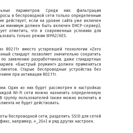
льных параметров. Среди них: фильтрация
росы в беспроводной сети только определенным
не действует, если на уровне сайта уже включен
 как минимум должен быть включен DHCP-сервер),
ует отметить, что в современных условиях для
ьзовать только режим WPA2/AES.
га» 802.11r вместо устаревшей технологии «Zero
анный стандарт позволяет значительно сократить
 по заявлению разработчиков, даже стандартных
енариев. «Быстрый роуминг» должен применяться
лиентов. Старые беспроводные устройства без
ием при активации 802.11r.
ми. Один из них будет рассмотрен в настройках
аждой Wi-Fi сети можно назначить определенную
 В группу пользователей также можно включить и
клиента не будет действовать.
ты беспроводной сети, разделить SSID для сетей
ффикс, например, «_2G») и ряд других настроек.