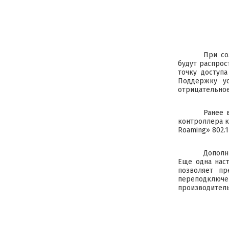
При со
будут распрос
точку доступ
Поддержку ус
отрицательное
Ранее 
контроллера к
Roaming» 802.1
Дополн
Еще одна наст
позволяет пр
переподключе
производитель