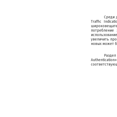
Среди 
Traffic Indic
широковещате
потребление 
использование
увеличить про
новых может б
Раздел
Authenticati
соответствую