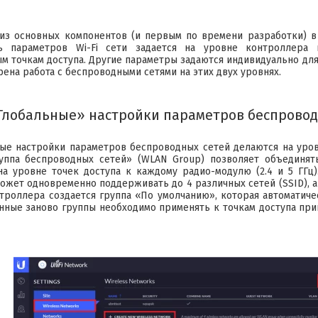
из основных компонентов (и первым по времени разработки) в 
ть параметров Wi-Fi сети задается на уровне контроллера
м точкам доступа. Другие параметры задаются индивидуально для
рена работа с беспроводными сетями на этих двух уровнях.
Глобальные» настройки параметров беспроводн
ые настройки параметров беспроводных сетей делаются на уровне 
уппа беспроводных сетей» (WLAN Group) позволяет объединять
а уровне точек доступа к каждому радио-модулю (2.4 и 5 ГГц)
 может одновременно поддерживать до 4 различных сетей (SSID), а
троллера создается группа «По умолчанию», которая автоматич
анные заново группы необходимо применять к точкам доступа пр