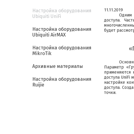
11.11.2019
Настройка оборудования
Одним 
Ubiquiti UniFi
доступа. Час
многочисленны
Настройка оборудования
будет рассмот
Ubiquiti AirMAX
Настройка оборудования
«
MikroTik
Основн
Архивные материалы
Параметр «Гр
применяются н
доступа UniFi
Настройка оборудования
настройке кон
Ruijie
доступа. Созд
точки.