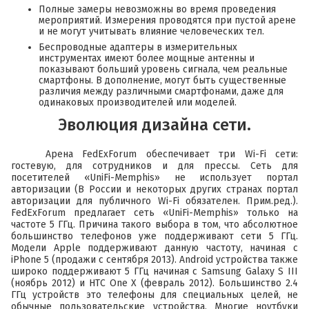
Полные замеры невозможны во время проведения
мероприятий. Измерения проводятся при пустой арене
и не могут учитывать влияние человеческих тел.
Беспроводные адаптеры в измерительных
инструментах имеют более мощные антенны и
показывают больший уровень сигнала, чем реальные
смартфоны. В дополнение, могут быть существенные
различия между различными смартфонами, даже для
одинаковых производителей или моделей.
Эволюция дизайна сети.
Арена FedExForum обеспечивает три Wi-Fi сети:
гостевую, для сотрудников и для прессы. Сеть для
посетителей «UniFi-Memphis» не использует портал
авторизации (В России и некоторых других странах портал
авторизации для публичного Wi-Fi обязателен.
Прим.ред.
).
FedExForum предлагает сеть «UniFi-Memphis» только на
частоте 5 ГГц. Причина такого выбора в том, что абсолютное
большинство телефонов уже поддерживают сети 5 ГГц.
Модели Apple поддерживают данную частоту, начиная с
iPhone 5 (продажи с сентября 2013). Android устройства также
широко поддерживают 5 ГГц начиная с Samsung Galaxy S III
(ноябрь 2012) и HTC One X (февраль 2012). Большинство 2.4
ГГц устройств это телефоны для специальных целей, не
обычные пользовательские устройства. Многие ноутбуки