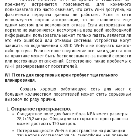
прежнему встречается повсеместно. Для конечного
пользователя это часто означает, что сеть Wi-Fi доступна, но
фактически передача данных не работает. Если в сети
используется портал авторизации, то он становится еще
одним местом для возможного отказа. Если авторизация на
портале не выполняется, несмотря на ввод всей необходимой
информации, пользователь может только гадать, является ли
это его ошибкой или отказом системы. Устройства могут
зависать на подключении к SSID Wi-Fi и не получать какого-
либо доступа. Если сетевое соединение все-таки удается, оно
на практике может быть бесполезным из-за низкой скорости
или постоянных отключений. Естественно, такие проблемы с
Wi-Fi разочаровывают посетителей.
Wi-Fi сеть для спортивных арен требует тщательного
планирования.
Создать хорошо работающую сеть для мест с
большим количеством посетителей может стать серьезным
вызовом по ряду причин:
Открытое пространство.
Стандартное поле для баскетбола NBA имеет размеры
28,7х15,2 метра. Общая длина открытого пространства
может достигать 120 метров.
Потеря мощности Wi-Fi в пространстве на дистанции
120 метров составляет 88 дБ. Смартфоны, как правило,