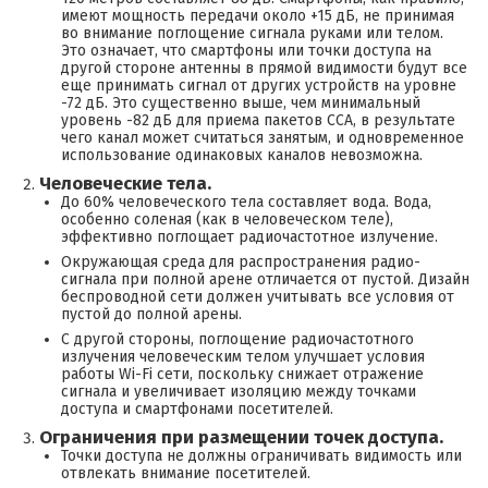
имеют мощность передачи около +15 дБ, не принимая
во внимание поглощение сигнала руками или телом.
Это означает, что смартфоны или точки доступа на
другой стороне антенны в прямой видимости будут все
еще принимать сигнал от других устройств на уровне
-72 дБ. Это существенно выше, чем минимальный
уровень -82 дБ для приема пакетов CCA, в результате
чего канал может считаться занятым, и одновременное
использование одинаковых каналов невозможна.
Человеческие тела.
До 60% человеческого тела составляет вода. Вода,
особенно соленая (как в человеческом теле),
эффективно поглощает радиочастотное излучение.
Окружающая среда для распространения радио-
сигнала при полной арене отличается от пустой. Дизайн
беспроводной сети должен учитывать все условия от
пустой до полной арены.
С другой стороны, поглощение радиочастотного
излучения человеческим телом улучшает условия
работы Wi-Fi сети, поскольку снижает отражение
сигнала и увеличивает изоляцию между точками
доступа и смартфонами посетителей.
Ограничения при размещении точек доступа.
Точки доступа не должны ограничивать видимость или
отвлекать внимание посетителей.