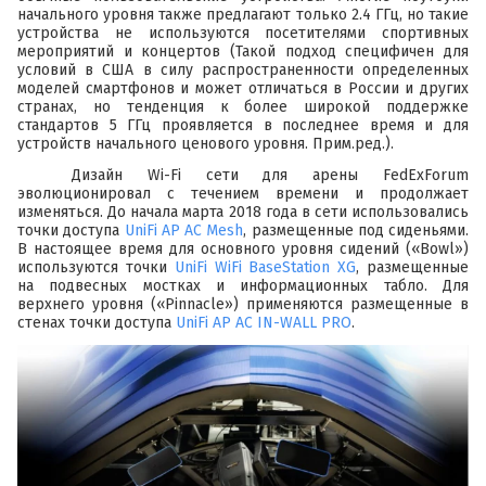
начального уровня также предлагают только 2.4 ГГц, но такие
устройства не используются посетителями спортивных
мероприятий и концертов (Такой подход специфичен для
условий в США в силу распространенности определенных
моделей смартфонов и может отличаться в России и других
странах, но тенденция к более широкой поддержке
стандартов 5 ГГц проявляется в последнее время и для
устройств начального ценового уровня.
Прим.ред.
).
Дизайн Wi-Fi сети для арены FedExForum
эволюционировал с течением времени и продолжает
изменяться. До начала марта 2018 года в сети использовались
точки доступа
UniFi AP AC Mesh
, размещенные под сиденьями.
В настоящее время для основного уровня сидений («Bowl»)
используются точки
UniFi WiFi BaseStation XG
, размещенные
на подвесных мостках и информационных табло. Для
верхнего уровня («Pinnacle») применяются размещенные в
стенах точки доступа
UniFi AP AC IN-WALL PRO
.