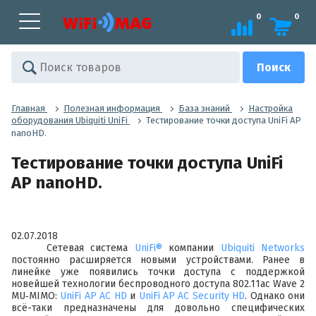
0
0
Главная
Полезная информация
База знаний
Настройка
оборудования Ubiquiti UniFi
Тестирование точки доступа UniFi AP
nanoHD.
Тестирование точки доступа UniFi
AP nanoHD.
02.07.2018
Сетевая система
UniFi®
компании
Ubiquiti Networks
постоянно расширяется новыми устройствами. Ранее в
линейке уже появились точки доступа с поддержкой
новейшей технологии беспроводного доступа 802.11ac Wave 2
MU‑MIMO:
UniFi AP AC HD
и
UniFi AP AC Security HD
. Однако они
всё-таки предназначены для довольно специфических