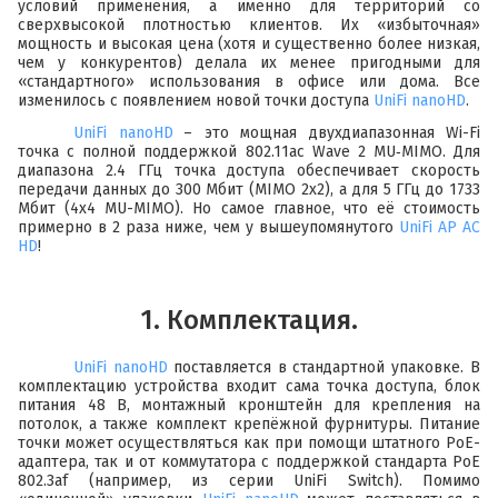
условий применения, а именно для территорий со
сверхвысокой плотностью клиентов. Их «избыточная»
мощность и высокая цена (хотя и существенно более низкая,
чем у конкурентов) делала их менее пригодными для
«стандартного» использования в офисе или дома. Все
изменилось с появлением новой точки доступа
UniFi nanoHD
.
UniFi nanoHD
– это мощная двухдиапазонная Wi-Fi
точка с полной поддержкой 802.11ac Wave 2 MU‑MIMO. Для
диапазона 2.4 ГГц точка доступа обеспечивает скорость
передачи данных до 300 Мбит (MIMO 2x2), а для 5 ГГц до 1733
Мбит (4x4 MU-MIMO). Но самое главное, что её стоимость
примерно в 2 раза ниже, чем у вышеупомянутого
UniFi AP AC
HD
!
1. Комплектация.
UniFi nanoHD
поставляется в стандартной упаковке. В
комплектацию устройства входит сама точка доступа, блок
питания 48 В, монтажный кронштейн для крепления на
потолок, а также комплект крепёжной фурнитуры. Питание
точки может осуществляться как при помощи штатного PoE-
адаптера, так и от коммутатора с поддержкой стандарта PoE
802.3af (например, из серии UniFi Switch). Помимо