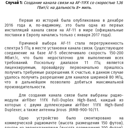
Случай 1:
Создание канала связи на AF-11FX со скоростью 1.36
Гбит/с на дальность 8+ миль.
Первая из историй была
опубликована
в декабре
2016 года и, по-видимому, это была одна из первых
инсталляций канала связи на AF-11 в мире (официальные
поставки в Европу начались только с января 2017 года).
Причиной выбора AF-11 стала перегруженность
спектра 5 ГГц в месте установки канала связи. Существующее
соединение на базе
AF-5
обеспечивало скорость 150-200
Мбит/c, что было недостаточно для выполнения всех
требований. Поскольку диапазон 11 ГГц является
лицензируемым, провайдеру первоначально пришлось
получить требуемые разрешения. К счастью, в данном случае
удалось получить разрешение для каналов шириной 80 МГц,
что в дальнейшем позволило добиться максимальной
производительности.
Для создания канала связи были выбраны радио-
модули
airFiber 11FX Full-Duplex High-Band
, каждый из
которых с двумя дуплексерами
airFiber 11FX High-Band
Duplexer
, а также антенны
Jirous JRMB-900-10/11
.
Одно устройство было смонтировано на
коммерческой радиомачте (высота размещения 150 футов),
другое на зернохранилище (высота размещения 100 футов).