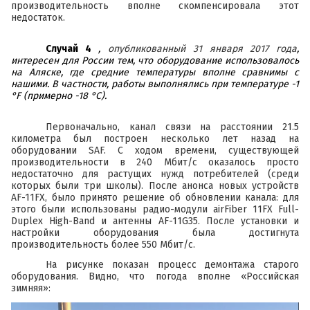
производительность вполне скомпенсировала этот
недостаток.
Случай 4
,
опубликованный 31 января 2017 года
,
интересен для России тем, что оборудование использовалось
на Аляске, где средние температуры вполне сравнимы с
нашими. В частности, работы выполнялись при температуре -1
°F (примерно -18 °C).
Первоначально, канал связи на расстоянии 21.5
километра был построен несколько лет назад на
оборудовании SAF. С ходом времени, существующей
производительности в 240 Мбит/с оказалось просто
недостаточно для растущих нужд потребителей (среди
которых были три школы). После анонса новых устройств
AF-11FX, было принято решение об обновлении канала: для
этого были использованы радио-модули
airFiber 11FX Full-
Duplex High-Band
и антенны
AF-11G35
. После установки и
настройки оборудования была достигнута
производительность более 550 Мбит/с.
На рисунке показан процесс демонтажа старого
оборудования. Видно, что погода вполне «Российская
зимняя»: