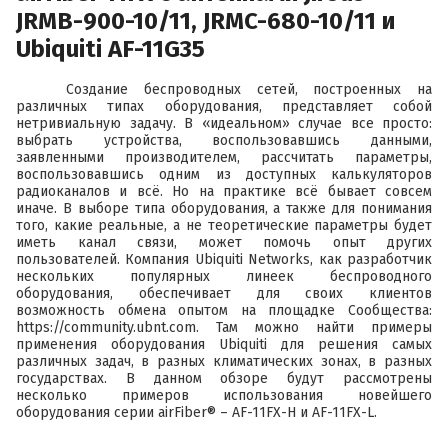
JRMB-900-10/11, JRMC-680-10/11 и
Ubiquiti AF-11G35
Создание беспроводных сетей, построенных на
различных типах оборудования, представляет собой
нетривиальную задачу. В «идеальном» случае все просто:
выбрать устройства, воспользовавшись данными,
заявленными производителем, рассчитать параметры,
воспользовавшись одним из доступных калькуляторов
радиоканалов и всё. Но на практике всё бывает совсем
иначе. В выборе типа оборудования, а также для понимания
того, какие реальные, а не теоретические параметры будет
иметь канал связи, может помочь опыт других
пользователей. Компания Ubiquiti Networks, как разработчик
нескольких популярных линеек беспроводного
оборудования, обеспечивает для своих клиентов
возможность обмена опытом на площадке Сообщества:
https://community.ubnt.com
. Там можно найти примеры
применения оборудования Ubiquiti для решения самых
различных задач, в разных климатических зонах, в разных
государствах. В данном обзоре будут рассмотрены
несколько примеров использования новейшего
оборудования серии
airFiber®
–
AF-11FX-H
и
AF-11FX-L
.