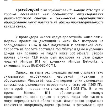
Третий случай
был
опубликован
15 января 2017 года и
хорошо показывает как особенности лицензирования
радиочастотного спектра и технические характеристики
оборудования могут повлиять на общую производительность
канала связи.
У провайдера имелся «двух-пролетный» канал связи.
Первый пролет на дистанции 2 мили был построен на
оборудовании
AF-24
и был подключен к оптической сети.
Скорость на пролете достигала 760 Мбит/с и даже в условиях
дождя, как правило, не падала ниже 500 Мбит/с. Второй
пролет длиной 12.9 миль был построен на базе радио-
модулей
Mimosa B11
от компании
Mimosa Networks
, с
антеннами
Jirous JRMC-680-10/11
.
Однако, на этапе эксплуатации начали отрицательно
сказываться особенности частотной лицензии и
оборудования Mimosa
Mimosa
. Для первой точки размещения
допускалось размещение передатчика с частотой 11565 ГГц,
для второй – передатчика с частотой 11075 ГГц. В то же
время,
Mimosa B11
обеспечивает полную
производительность только в случае, когда обе частоты
могут передаваться в обеих точках. Иначе резко возрастает
количество координирующего трафика. В результате, при