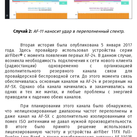
Случай 2:
AF-11 наносит удар в переполненный спектр.
Вторая история была
опубликована
5 января 2017
года. Здесь провайдер использовал устройства серии
airFiber® с момента появления первых
AF-24
. В данном случае,
возникла необходимость подключения к сети нового клиента
(радиостанции) одновременно с организацией
дополнительного резервного канала связи для
провайдерской беспроводной сети. До этого момента связь
обеспечивалась основным каналом на
AF-24
и резервным на
AF-5Х
. Однако оба канала начинались и заканчивались на
одних и тех же мачтах, и любые проблемы с энергией
приводили к падению обеих каналов.
При планировании этого канала было обнаружено,
что нелицензированные диапазоны частот переполнены и
даже канал на
AF-5Х
с дополнительно изолированными от
помех ISO антеннами не давал нужной производительности.
В итоге было принято решение использовать
лицензированную частоту и устройства
airFiber 11FX Full-