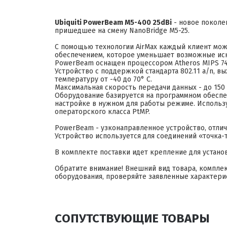
Ubiquiti PowerBeam M5-400 25dBi
- новое поколен
пришедшее на смену NanoBridge M5-25.
С помощью технологии AirMax каждый клиент мож
обеспечением, которое уменьшает возможные иск
PowerBeam оснащен процессором Atheros MIPS 74K
Устройство с поддержкой стандарта 802.11 a/n, 
температуру от -40 до 70° C.
Максимальная скорость передачи данных - до 150 
Оборудование базируется на программном обеспеч
настройке в нужном для работы режиме. Использ
операторского класса PtMP.
PowerBeam - узконаправленное устройство, отл
Устройство используется для соединений «точка-т
В комплекте поставки идет крепление для установ
Обратите внимание! Внешний вид товара, компле
оборудования, проверяйте заявленные характери
СОПУТСТВУЮЩИЕ ТОВАРЫ