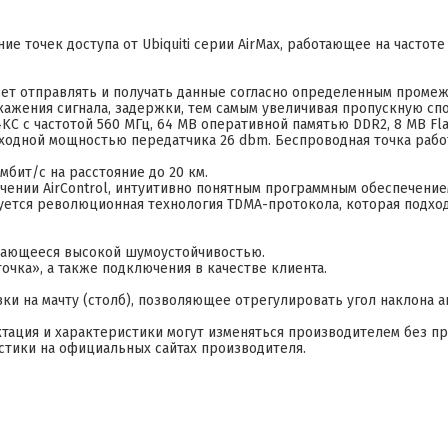
ие точек доступа от Ubiquiti серии AirMax, работающее на частоте
ет отправлять и получать данные согласно определенным проме
ажения сигнала, задержки, тем самым увеличивая пропускную сп
C с частотой 560 МГц, 64 MB оперативной памятью DDR2, 8 MB Fl
выходной мощностью передатчика 26 dbm. Беспроводная точка раб
мбит/с на расстояние до 20 км.
ении AirControl, интуитивно понятным программным обеспечение
уется революционная технология TDMA-протокола, которая подхо
ичающееся высокой шумоустойчивостью.
очка», а также подключения в качестве клиента.
ки на мачту (столб), позволяющее отрегулировать угол наклона а
ктация и характеристики могут изменяться производителем без п
стики на официальных сайтах производителя.