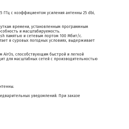
 5 ГГц с коэффициентом усиления антенны 25 dbi,
жуткам времени, установленным программным
особность и масштабируемость.
ash памятью и сетевым портом 100 Мбит/с.
отает в суровых погодных условиях, выдерживает
м AirOs, способствующим быстрой и легкой
дит для масштабных сетей с производительностью
нтенны.
редварительных уведомлений. При заказе