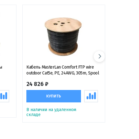
ы
Кабель MasterLan Comfort FTP wire
Грозозащита 
outdoor Cat5e, PE, 24AWG, 305m, Spool
Protection O
устройство
24 826 ₽
1 694 ₽
КУПИТЬ
К
В наличии на удаленном
В наличии
складе