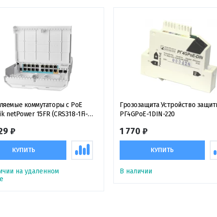
ляемые коммутаторы с PoE
Грозозащита Устройство защит
ik netPower 15FR (CRS318-1Fi-
РГ4GPoE-1DIN-220
личный с обратным
29 ₽
1 770 ₽
одключением коммутатор
КУПИТЬ
КУПИТЬ
ичии на удаленном
В наличии
е