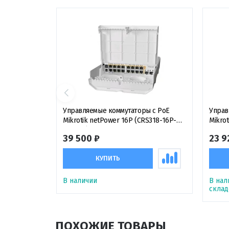
Управляемые коммутаторы с PoE
Управ
Mikrotik netPower 16P (CRS318-16P-
Mikrot
2S+OUT) уличный PoE-коммутатор
15Fr-2S-OUT) у
39 500 ₽
23 9
PoE-п
КУПИТЬ
В наличии
В нал
склад
ПОХОЖИЕ ТОВАРЫ