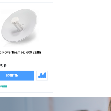
iti PowerBeam M5-300 22dBi
15 ₽
КУПИТЬ
ичии