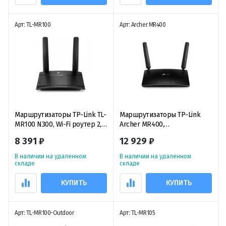
Арт: TL-MR100
Арт: Archer MR400
Маршрутизаторы TP-Link TL-
Маршрутизаторы TP-Link
MR100 N300, Wi-Fi роутер 2,4
Archer MR400,
ГГц с поддержкой 4G LTE
двухдиапазонный 4G LTE
8 391 ₽
12 929 ₽
маршрутизатор
В наличии на удаленном
В наличии на удаленном
складе
складе
КУПИТЬ
КУПИТЬ
Арт: TL-MR100-Outdoor
Арт: TL-MR105