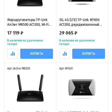
Маршрутизаторы TP-Link
3G, 4G (LTE) TP-Link M7650
Archer MR500 AC1200, Wi‑Fi
AC1200, двухдиапазонный
роутер двухдиапазонный с
мобильный LTE-роутер Wi‑Fi
17 119 ₽
29 065 ₽
поддержкой 4G+ Cat6
4G
В наличии на удаленном
В наличии на удаленном
складе
складе
КУПИТЬ
КУПИТЬ
Арт: Archer MR200
Арт: M7450