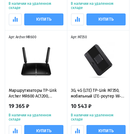
В наличии на удаленном
В наличии на удаленном
складе
складе
КУПИТЬ
КУПИТЬ
Арт: Archer MR600
Арт: M7350
Маршрутизаторы TP-Link
3G, 4G (LTE) TP-Link M7350,
Archer MR600 AC1200,
мобильный LTE-роутер Wi‑Fi
двухдиапазонный 4G+ Cat.6
4G
19 365 ₽
10 543 ₽
маршрутизатор
В наличии на удаленном
В наличии на удаленном
складе
складе
КУПИТЬ
КУПИТЬ