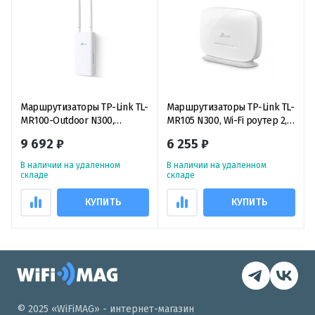
Маршрутизаторы TP-Link TL-
Маршрутизаторы TP-Link TL-
MR100-Outdoor N300,
MR105 N300, Wi-Fi роутер 2,4
уличный Wi-Fi роутер 2,4 ГГц
ГГц с поддержкой 4G LTE
9 692 ₽
6 255 ₽
с поддержкой 4G LTE
В наличии на удаленном
В наличии на удаленном
складе
складе
КУПИТЬ
КУПИТЬ
© 2025 «WiFiMAG» - интернет-магазин