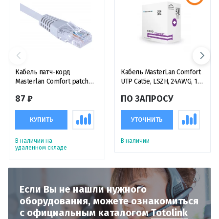
Кабель патч-корд
Кабель MasterLan Comfort
Masterlan Comfort patch
UTP Cat5e, LSZH, 24AWG, 1
cable UTP, Cat5e, 0.25 м,
метр
87 ₽
ПО ЗАПРОСУ
неэкранированный, серый
КУПИТЬ
УТОЧНИТЬ
В наличии на
В наличии
удаленном складе
Если Вы не нашли нужного
оборудования,
можете ознакомиться
с официальным
каталогом
Totolink