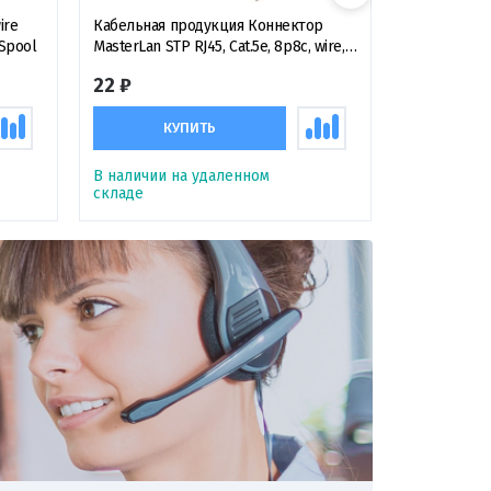
ire
Кабельная продукция Коннектор
Крепежная 
 Spool
MasterLan STP RJ45, Cat.5e, 8p8c, wire,
500 (1-pack
gilded, экранированный
кронштейн 
22 ₽
1 210 ₽
КУПИТЬ
К
В наличии на удаленном
В наличии 
складе
складе