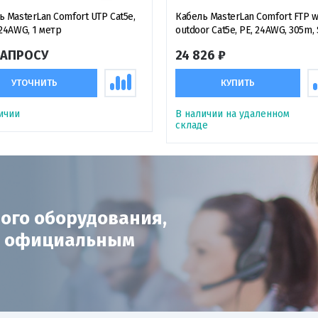
ь MasterLan Comfort UTP Cat5e,
Кабель MasterLan Comfort FTP w
 24AWG, 1 метр
outdoor Cat5e, PE, 24AWG, 305m,
ЗАПРОСУ
24 826 ₽
УТОЧНИТЬ
КУПИТЬ
ичии
В наличии на удаленном
складе
ого оборудования,
с официальным