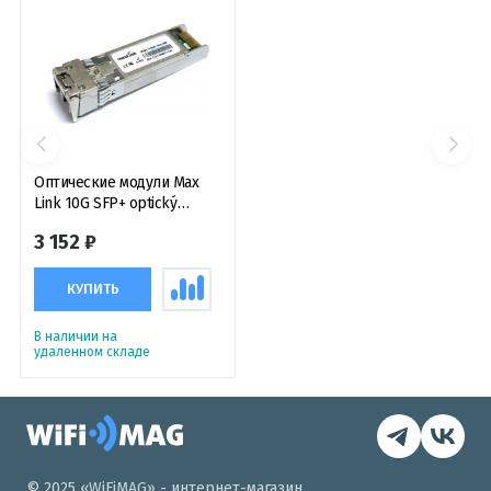
Оптические модули Max
Link 10G SFP+ optický
modul, outdoor -40°C, SM,
3 152 ₽
1310nm, 10km, 2x LC
konektor, DDM, оптический
модуль
КУПИТЬ
В наличии на
удаленном складе
© 2025 «WiFiMAG» - интернет-магазин