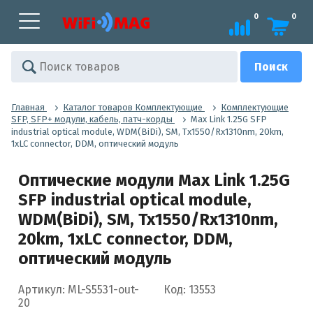
0
0
Главная
Каталог товаров Комплектующие
Комплектующие
SFP, SFP+ модули, кабель, патч-корды
Max Link 1.25G SFP
industrial optical module, WDM(BiDi), SM, Tx1550/Rx1310nm, 20km,
1xLC connector, DDM, оптический модуль
Оптические модули Max Link 1.25G
SFP industrial optical module,
WDM(BiDi), SM, Tx1550/Rx1310nm,
20km, 1xLC connector, DDM,
оптический модуль
Артикул: ML-S5531-out-
Код: 13553
20