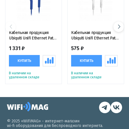
Кабельная продукция
Кабельная продукция
Ubiquiti UniFi Ethernet Patch
Ubiquiti UniFi Ethernet Patch
Cable, 8m, Cat6, Blue, патч-
Cable, 1m, Cat6, White, патч-
1 331 ₽
575 ₽
кабель соединительный,
кабель соединительный,
синий
белый
КУПИТЬ
КУПИТЬ
В наличии на
В наличии на
удаленном складе
удаленном складе
© 2025 «WiFiMAG» - интернет-магазин
wi-fi оборудования для беспроводного интернета.