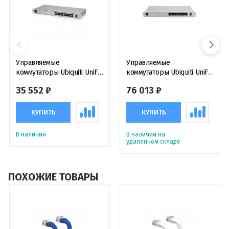
Управляемые
Управляемые
коммутаторы Ubiquiti UniFi
коммутаторы Ubiquiti UniFi
Switch 24 Gen2 (USW-24)
Switch USW-Pro-24
35 552 ₽
76 013 ₽
электронное устройство
КУПИТЬ
КУПИТЬ
В наличии
В наличии на
удаленном складе
ПОХОЖИЕ ТОВАРЫ