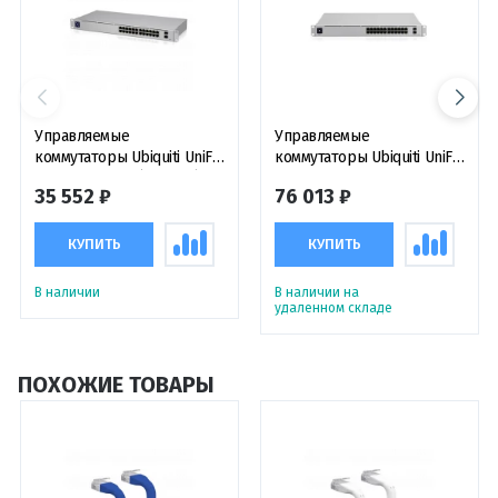
Управляемые
Управляемые
коммутаторы Ubiquiti UniFi
коммутаторы Ubiquiti UniFi
Switch 24 Gen2 (USW-24)
Switch USW-Pro-24
35 552 ₽
76 013 ₽
электронное устройство
КУПИТЬ
КУПИТЬ
В наличии
В наличии на
удаленном складе
ПОХОЖИЕ ТОВАРЫ