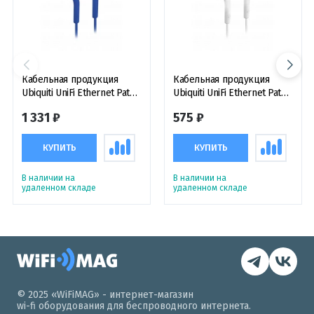
Кабельная продукция
Кабельная продукция
Ubiquiti UniFi Ethernet Patch
Ubiquiti UniFi Ethernet Patch
Cable, 8m, Cat6, Blue, патч-
Cable, 1m, Cat6, White, патч-
1 331 ₽
575 ₽
кабель соединительный,
кабель соединительный,
синий
белый
КУПИТЬ
КУПИТЬ
В наличии на
В наличии на
удаленном складе
удаленном складе
© 2025 «WiFiMAG» - интернет-магазин
wi-fi оборудования для беспроводного интернета.