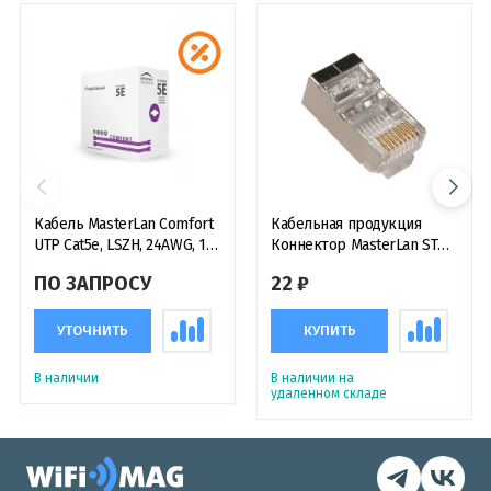
Кабель MasterLan Comfort
Кабельная продукция
UTP Cat5e, LSZH, 24AWG, 1
Коннектор MasterLan STP
метр
RJ45, Cat.5e, 8p8c, wire,
ПО ЗАПРОСУ
22 ₽
gilded, экранированный
УТОЧНИТЬ
КУПИТЬ
В наличии
В наличии на
удаленном складе