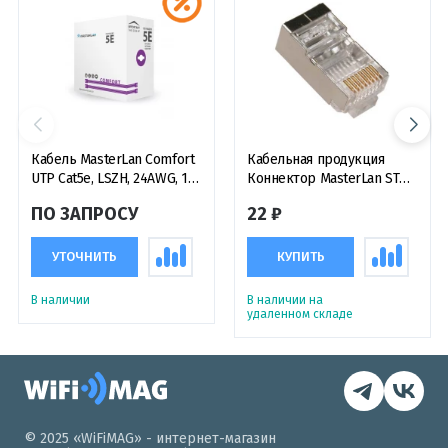
Кабель MasterLan Comfort
Кабельная продукция
UTP Cat5e, LSZH, 24AWG, 1
Коннектор MasterLan STP
метр
RJ45, Cat.5e, 8p8c, wire,
ПО ЗАПРОСУ
22 ₽
gilded, экранированный
УТОЧНИТЬ
КУПИТЬ
В наличии
В наличии на
удаленном складе
© 2025 «WiFiMAG» - интернет-магазин