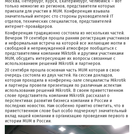
Москва, Петербург, Курск, Екатеринбург, Челябинск – вот
только немногие из регионов, представители которых
приехали для участия в MUM. Конференция взывала
значительный интерес сто стороны руководителей IT
отделов, технических специалистов, представителей
интернет-провайдеров.
Конференция традиционно состояла из нескольких частей.
Вечером 19 сентября прошла ранняя регистрация участников
и неформальная встреча на которой все желающие могли в
свободной и непринужденной атмосфере пообщаться с
представителями компании Miktotik и другими участниками
MUM, обсудить интересующие их вопросы связанные с
использованием решений Mikrotik и партнеров.
20 сентября прошла основная часть MUM которая в свою
очередь состояла из двух частей. На сессии докладов,
которая проходила в конференц-зале специалисты Mikrotik
и партнеры провели презентации по различным аспектам
использования решений Mikrotik. В своем приветственном
слове представитель компании Mikrotik рассказал о
перспективах развития бизнеса компании в России и
последних новостях. Нам особенно приятно отметить, что в
приветственном слове был особо подчеркнут значительный
вклад нашей компании в организацию проведения первого в
истории MUM в России.