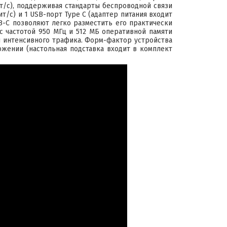
ит/с), поддерживая стандарты беспроводной связи
Гбит/с) и 1 USB-порт Type C (адаптер питания входит
B-C позволяют легко разместить его практически
с частотой 950 МГц и 512 МБ оперативной памяти
и интенсивного трафика. Форм-фактор устройства
ожении (настольная подставка входит в комплект