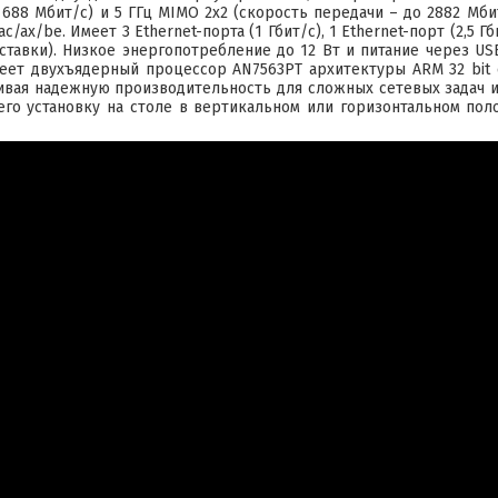
 688 Мбит/с) и 5 ГГц MIMO 2x2 (скорость передачи – до 2882 Мб
ac/ax/be. Имеет 3 Ethernet-порта (1 Гбит/с), 1 Ethernet-порт (2,5 
ставки). Низкое энергопотребление до 12 Вт и питание через US
меет двухъядерный процессор AN7563PT архитектуры ARM 32 bit 
ивая надежную производительность для сложных сетевых задач 
его установку на столе в вертикальном или горизонтальном пол