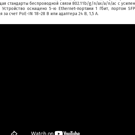
я стандарты беспроводной связи 802.11b/g/n/ax/a/n/ac c усилени
. Устройство оснащено 5-ю Ethernet-портами 1 Гбит, портом SFP 
 за счет PoE-IN 18–28 В или адаптера 24 В, 1,5 А.