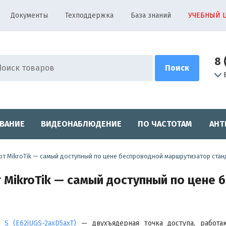
Документы
Техподдержка
База знаний
УЧЕБНЫЙ 
8 
ВАНИЕ
ВИДЕОНАБЛЮДЕНИЕ
ПО ЧАСТОТАМ
АНТ
от MikroTik — самый доступный по цене беспроводной маршрутизатор станд
т MikroTik — самый доступный по цене
 S (E62iUGS-2axD5axT)
— двухъядерная точка доступа, работа