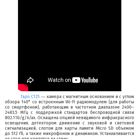
Tapo C125
― камера с магнитным основанием и c углом
обзора 140° со встроенным Wi-Fi радиомодулем (для работы
со смартфоном), работающим в частотном диапазоне 2400–
2483,5 МГц с поддержкой стандартов беспроводной связи
802.11b/g/n/ax. Оснащена опцией невидимого инфракрасного
освещения, детектором движения с звуковой и световой
сигнализацией, слотом для карты памяти Micro SD объемом
до 512 Гб, а также микрофоном и динамиком. Устанавливается
на стол или крепится на стену.