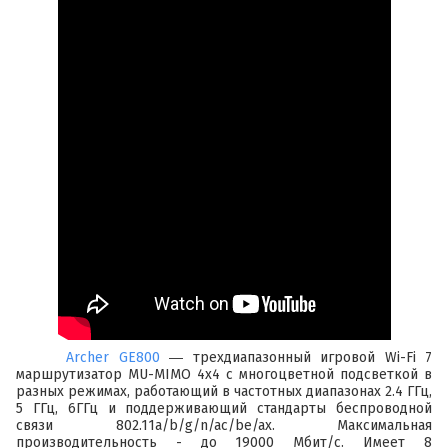
Archer GE800
― трехдиапазонный игровой Wi-Fi 7
маршрутизатор MU-MIMO 4х4 с многоцветной подсветкой в
разных режимах, работающий в частотных диапазонах 2.4 ГГц,
5 ГГц, 6ГГц и поддерживающий стандарты беспроводной
связи 802.11a/b/g/n/ac/be/ax. Максимальная
производительность - до 19000 Мбит/с. Имеет 8