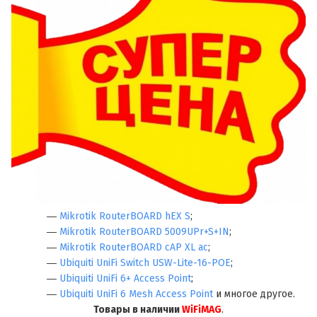
―
Mikrotik RouterBOARD hEX S
;
―
Mikrotik RouterBOARD 5009UPr+S+IN
;
―
Mikrotik RouterBOARD cAP XL ac
;
―
Ubiquiti UniFi Switch USW-Lite-16-POE
;
―
Ubiquiti UniFi 6+ Access Point
;
―
Ubiquiti UniFi 6 Mesh Access Point
и многое другое.
Товары в наличии
WiFiMAG
.