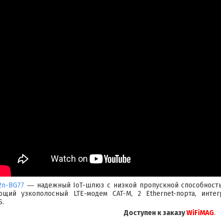
2n-BG77
― надежный IoT-шлюз с низкой пропускной способность
еющий узкополосный LTE-модем CAT-M, 2 Ethernet-порта, инт
S.
Доступен к заказу
WiFiMAG
.