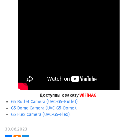
Доступны к заказу
WiFiMAG
:
G5 Bullet Camera (UVC-G5-Bullet)
.
G5 Dome Camera (UVC-G5-Dome)
.
G5 Flex Camera (UVC-G5-Flex)
.
30.06.2023