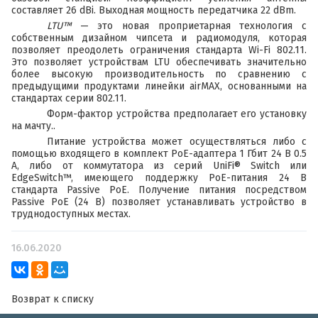
составляет 26 dBi. Выходная мощность передатчика 22 dBm.
LTU™
— это новая проприетарная технология с
собственным дизайном чипсета и радиомодуля, которая
позволяет преодолеть ограничения стандарта Wi-Fi 802.11.
Это позволяет устройствам LTU обеспечивать значительно
более высокую производительность по сравнению с
предыдущими продуктами линейки airMAX, основанными на
стандартах серии 802.11.
Форм-фактор устройства предполагает его установку
на мачту..
Питание устройства может осуществляться либо с
помощью входящего в комплект PoE-адаптера 1 Гбит 24 В 0.5
А, либо от коммутатора из серий UniFi® Switch или
EdgeSwitch™, имеющего поддержку PoE-питания 24 В
стандарта Passive PoE. Получение питания посредством
Passive РoЕ (24 В) позволяет устанавливать устройство в
труднодоступных местах.
16.06.2020
Возврат к списку