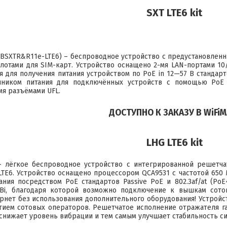
SXT LTE6 kit
BSXTR&R11e-LTE6) – беспроводное устройство с предустановлен
слотами для SIM-карт. Устройство оснащено 2-мя LAN-портами 10/
 для получения питания устройством по PoE in 12—57 В стандартов
чником питания для подключённых устройств с помощью PoE 
мя разъёмами UFL.
ДОСТУПНО К ЗАКАЗУ В WiFiM
LHG LTE6 kit
 лёгкое беспроводное устройство с интегрированной решетча
LTE6
. Устройство оснащено процессором QCA9531 с частотой 650 
ания посредством PoE стандартов Passive PoE и 802.3af/at (Po
dBi, благодаря которой возможно подключение к вышкам сотов
рнет без использования дополнительного оборудования! Устройст
ием сотовых операторов. Решетчатое исполнение отражателя га
снижает уровень вибрации и тем самым улучшает стабильность си