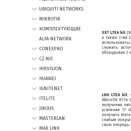
UBIQUITI NETWORKS
MIKROTIK
КОМПЛЕКТУЮЩИЕ
SXT LTE6 kit
(R
а также 2-мя 
ALFA NETWORK
использоваться
служить исто
CONEXPRO
оборудован 2-
CZ.NIC
HIKVISION
HUAWEI
IGNITENET
LHG LTE6 kit
–
ITELITE
MikroTik R11e-
получения пит
JIROUS
усиления 17 
получить Инте
MASTERLAN
слабым покрыт
свою очередь 
MAX LINK