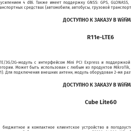
 усилением 4 dBi. Также имеет поддержку GNSS: GPS, GLONASS, B
анспортных средствах (автомобили, автобусы, грузовой транспорт, 
ДОСТУПНО К ЗАКАЗУ В WiFiM
R11e-LTE6
E/3G/2G-модуль с интерфейсом Mini PCI Express и поддержкой 
егории. Может быть использован с любым из продуктов MikroTik,
1). Для подключения внешних антенн, модуль оборудован 2-мя раз
ДОСТУПНО К ЗАКАЗУ В WiFiM
Cube Lite60
бюджетное и компактное клиентское устройство в погодоус