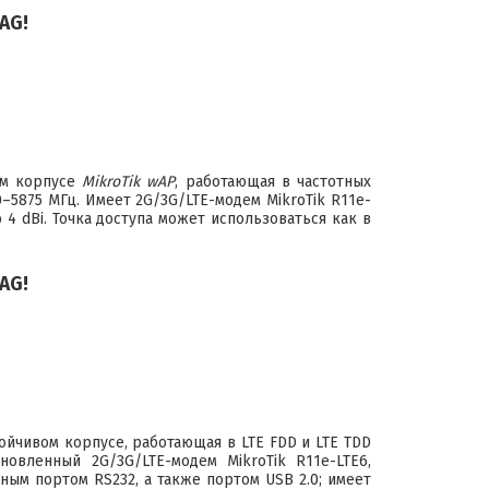
AG!
ом корпусе
MikroTik wAP
, работающая в частотных
150–5875 МГц. Имеет 2G/3G/LTE-модем
MikroTik R11e-
о 4 dBi. Точка доступа может использоваться как в
AG!
йчивом корпусе, работающая в LTE FDD и LTE TDD
тановленный 2G/3G/LTE-модем
MikroTik R11e-LTE6
,
ьным портом RS232, а также портом USB 2.0; имеет