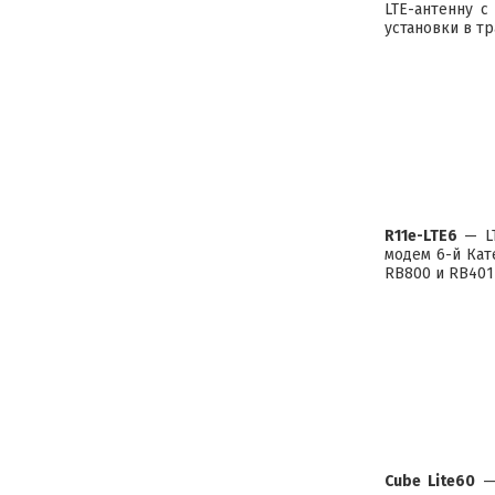
LTE-антенну с
установки в тр
R11e-LTE6
— LT
модем 6-й Кат
RB800 и RB401
Cube Lite60
— 