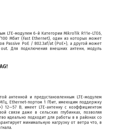
ным LTE-модулем 6-й Категории
MikroTik R11e-LTE6
,
100 Мбит (Fast Ethernet), один из которых может
 Passive PoE / 802.3af/at (PoE+), а другой может
out. Для подключения внешних антенн, модуль
AG!
той антенной и предустановленным LTE-модулем
МГц, Ethernet-портом 1 Гбит, имеющим поддержку
E+) 12—57 В, имеет LTE-антенну с коэффициентом
ой связи даже в сельских глубинках, позволяя
во идеально подходит для работы в в районах со
рантирует минимальную нагрузку от ветра что, в
гнала.