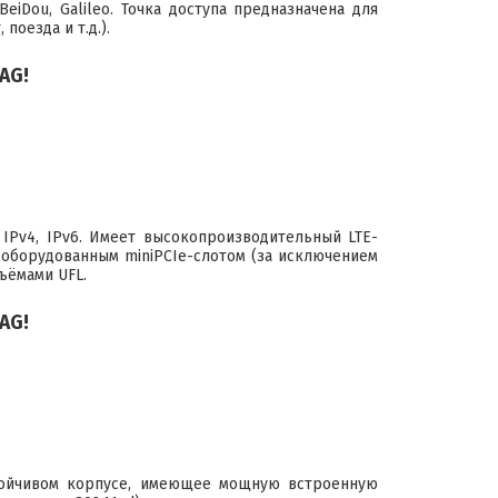
eiDou, Galileo. Точка доступа предназначена для
поезда и т.д.).
AG!
IPv4, IPv6. Имеет высокопроизводительный LTE-
 оборудованным miniPCIe-слотом (за исключением
ъёмами UFL.
AG!
тойчивом корпусе, имеющее мощную встроенную