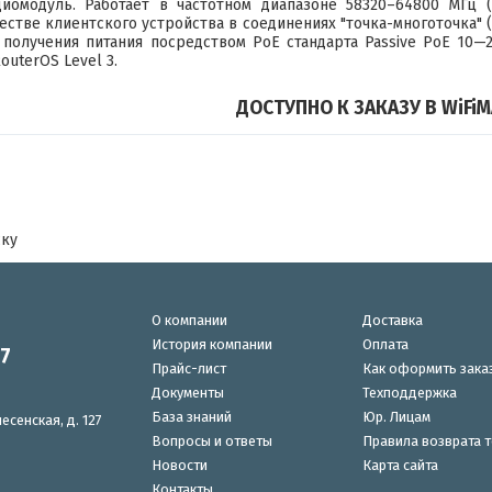
иомодуль. Работает в частотном диапазоне 58320–64800 МГц (с
естве клиентского устройства в соединениях "точка-многоточка" (
получения питания посредством PoE стандарта Passive PoE 10—28
outerOS
Level 3
.
ДОСТУПНО К ЗАКАЗУ В WiFiM
ску
О компании
Доставка
История компании
Оплата
87
Прайс-лист
Как оформить зака
Документы
Техподдержка
База знаний
Юр. Лицам
есенская, д. 127
Вопросы и ответы
Правила возврата 
Новости
Карта сайта
Контакты