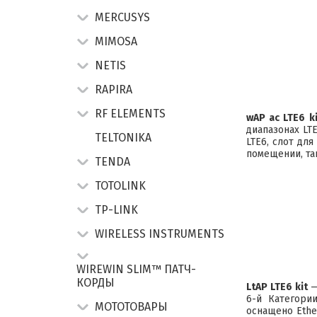
MERCUSYS
MIMOSA
NETIS
RAPIRA
RF ELEMENTS
wAP ac LTE6 ki
диапазонах LTE
TELTONIKA
LTE6
, слот для
помещении, так
TENDA
TOTOLINK
TP-LINK
WIRELESS INSTRUMENTS
WIREWIN SLIM™ ПАТЧ-
КОРДЫ
LtAP LTE6 kit
—
6-й Категори
МОТОТОВАРЫ
оснащено Ethe