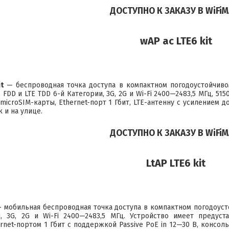
ДОСТУПНО К ЗАКАЗУ В WiFiM
wAP ac LTE6 kit
t
— беспроводная точка доступа в компактном погодоустойчив
 FDD и LTE TDD 6-й Категории, 3G, 2G и Wi-Fi 2400—2483,5 МГц, 5
 microSIM-карты, Ethernet-порт 1 Гбит, LTE-антенну с усилением д
 и на улице.
ДОСТУПНО К ЗАКАЗУ В WiFiM
LtAP LTE6 kit
 мобильная беспроводная точка доступа в компактном погодоусто
и, 3G, 2G и Wi-Fi 2400—2483,5 МГц. Устройство имеет предус
rnet-портом 1 Гбит с поддержкой Passive PoE in 12—30 В, консол