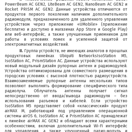
PowerBeam AC GEN2
,
LiteBeam AC GEN2
,
NanoBeam AC GEN2
и
Rocket PRISM AC GEN2
. Данные устройства отличаются от
продуктов первого поколения наличием дополнительного
радиомодуля, предназначенного для удаленного управления
устройством через приложение «UMobile» (приложение
бесплатно и доступно в магазинах
App Store
и
Google Play
)
или веб-интерфейс, а также улучшенным приемником для
работы в условиях помех и усиленной защитой от
электромагнитных воздействий.
II.
Группа устройств, не имеющих аналогов в прошлых
продуктовых линейках
Ubiquiti NetworksIsoStation M5
,
IsoStation AC
,
PrismStation AC
. Данные устройства используют
новый модульный дизайн рупорных антенн и радиомодулей.
Устройства оптимизированы для совместного размещения в
городских условиях с высокой плотностью радиоустройств.
Взаимозаменяемые рупорные антенны нескольких типов
позволяют выполнять формирование специфического типа
радиолуча. Облучатель антенны получает сигнал
непосредственно от ввода/вывода радиомодуля – без
использования разъемов и кабелей. Если устройство
IsoStation M5
представляет собой «классический» продукт
airMAX M, работающий под управлением операционной
системы airOS 6,
IsoStation AC
и
PrismStation AC
принадлежат
к линейке airMAX AC GEN2 и обладают всеми характерными
особенностями, включая дополнительный Wi-Fi интерфейс
для управления, а также улучшенный радио-модуль и