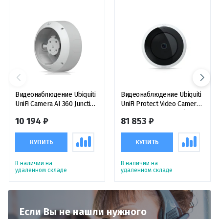
Видеонаблюдение Ubiquiti
Видеонаблюдение Ubiquiti
UniFi Camera AI 360 Junction
UniFi Protect Video Camera
Box White, белая
AI 360 Fisheye White (5 Мп,
10 194 ₽
81 853 ₽
монтажная коробка для
360°) белая IP-
камеры UVC-AI-360-W
видеокамера
КУПИТЬ
КУПИТЬ
В наличии на
В наличии на
удаленном складе
удаленном складе
Если Вы не нашли нужного