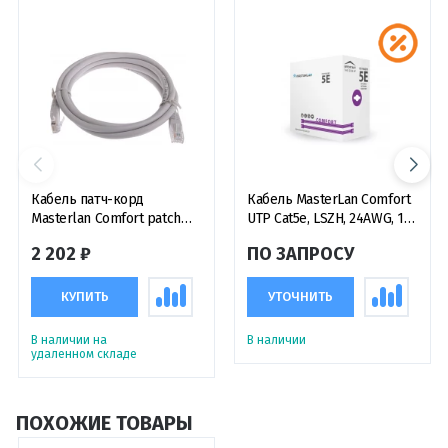
Кабель патч-корд
Кабель MasterLan Comfort
Masterlan Comfort patch
UTP Cat5e, LSZH, 24AWG, 1
cable UTP, Cat6, 30 м,
метр
2 202 ₽
ПО ЗАПРОСУ
неэкранированный, серый
КУПИТЬ
УТОЧНИТЬ
В наличии на
В наличии
удаленном складе
ПОХОЖИЕ ТОВАРЫ